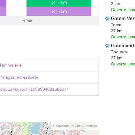
14h - 19h
2 km
Ouverte jus
14h - 19h
Gamm Ver
Fermé
Terval
27 km
Ouverte jus
Gammvert
Thouars
27 km
Ouverte jus
l'animalerie
r/magasin/bressuire/
com/LaMaisonfr-100990408158197/
© contributeurs OpenStreetMap