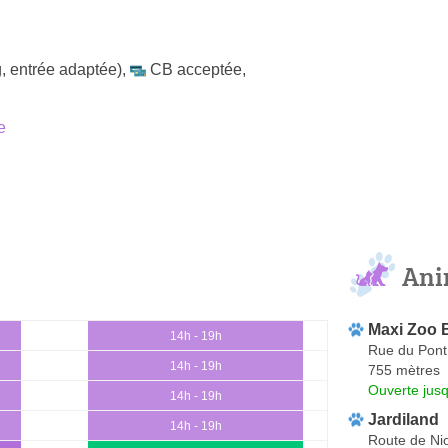
, entrée adaptée)
,
CB acceptée
,
e
Ani
Maxi Zoo 
14h - 19h
Rue du Pont 
14h - 19h
755 mètres
Ouverte jus
14h - 19h
Jardiland
14h - 19h
Route de Nio