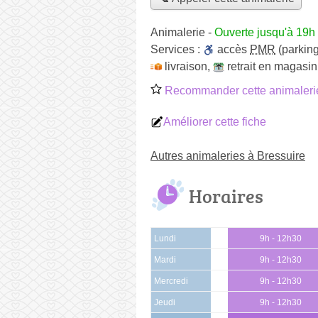
Animalerie
-
Ouverte jusqu'à 19h
Services :
accès
PMR
(parking
livraison
,
retrait en magasin
Recommander cette animaleri
Améliorer cette fiche
Autres animaleries à Bressuire
Horaires
Lundi
9h - 12h30
Mardi
9h - 12h30
Mercredi
9h - 12h30
Jeudi
9h - 12h30