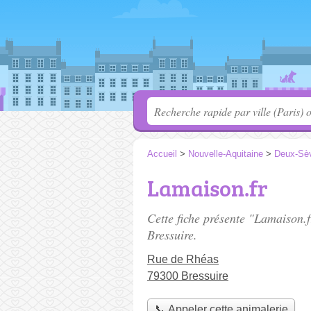
Accueil
>
Nouvelle-Aquitaine
>
Deux-Sè
Lamaison.fr
Cette fiche présente "Lamaison.f
Bressuire.
Rue de Rhéas
79300 Bressuire
📞 Appeler cette animalerie