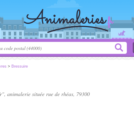
vres
>
Bressuire
r", animalerie située
rue de rhéas
, 79300