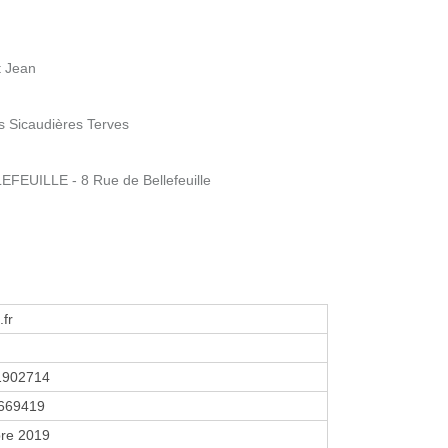
t Jean
s Sicaudières Terves
UILLE - 8 Rue de Bellefeuille
fr
1902714
669419
re 2019