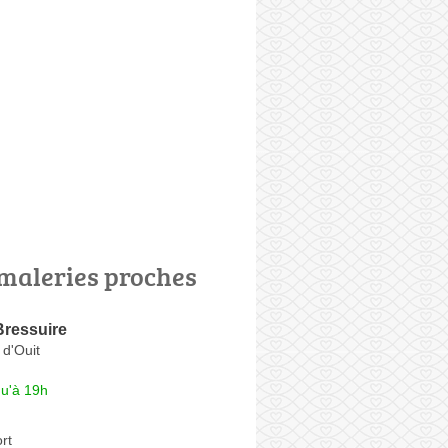
maleries proches
Bressuire
d'Ouit
qu'à 19h
rt