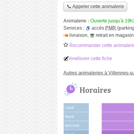
📞 Appeler cette animalerie
Animalerie
-
Ouverte jusqu'à 19h
Services :
accès
PMR
(parking
livraison
,
retrait en magasin
Recommander cette animaleri
Améliorer cette fiche
Autres animaleries à Villennes-s
Horaires
Lundi
Mardi
Mercredi