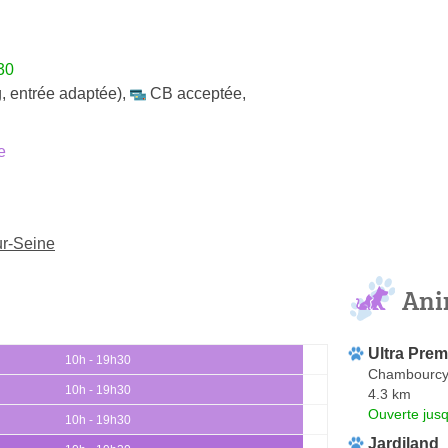
30
, entrée adaptée)
,
CB acceptée
,
e
ur-Seine
Ani
Ultra Prem
10h - 19h30
Chambourc
10h - 19h30
4.3 km
Ouverte jus
10h - 19h30
Jardiland