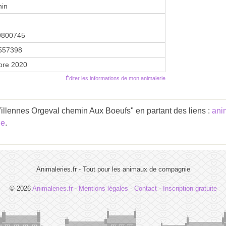
nin
9800745
557398
bre 2020
Éditer les informations de mon animalerie
illennes Orgeval chemin Aux Boeufs" en partant des liens :
ani
ne
.
Animaleries.fr - Tout pour les animaux de compagnie
© 2026
Animaleries.fr
-
Mentions légales
-
Contact
-
Inscription gratuite