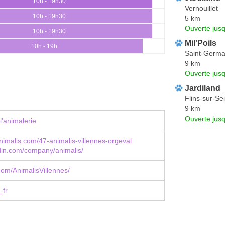
10h - 19h30
Vernouillet
10h - 19h30
5 km
Ouverte jus
10h - 19h30
Mil'Poils
10h - 19h
Saint-Germa
9 km
Ouverte jus
Jardiland
Flins-sur-Se
9 km
Ouverte jus
l'animalerie
imalis.com/47-animalis-villennes-orgeval
din.com/company/animalis/
om/AnimalisVillennes/
_fr