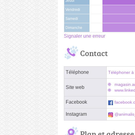
Jeudi
Vendredi
Samedi
Dimanche
Signaler une erreur
Contact
Téléphone
Téléphoner à 
magasin.an
Site web
www.linke
Facebook
facebook.c
Instagram
@animalis
Plan et adresse