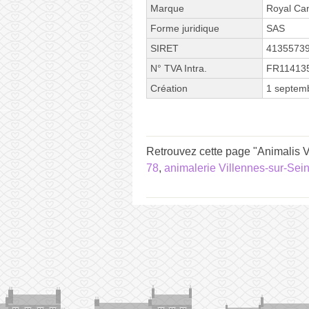
Marque
Royal Ca
Forme juridique
SAS
SIRET
4135573
N° TVA Intra.
FR11413
Création
1 septem
Retrouvez cette page "Animalis V
78
,
animalerie Villennes-sur-Sei