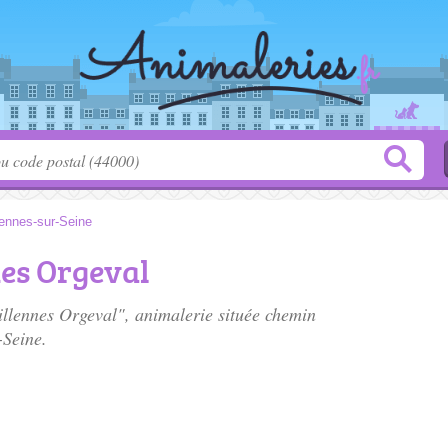
lennes-sur-Seine
nes Orgeval
illennes Orgeval", animalerie située
chemin
-Seine.