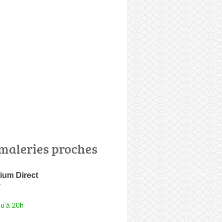
maleries proches
ium Direct
y
qu'à 20h