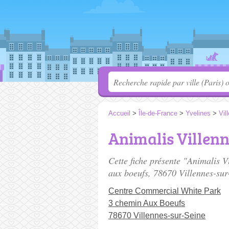
Accueil
>
Île-de-France
>
Yvelines
>
Vil
Animalis Villen
Cette fiche présente "Animalis V
aux boeufs
, 78670 Villennes-sur
Centre Commercial White Park
3 chemin Aux Boeufs
78670 Villennes-sur-Seine