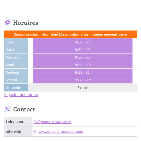
Horaires
Samedi prochain :
Jour férié (Assomption), les horaires peuvent varier
Lundi
9h30 - 20h
Mardi
9h30 - 20h
Mercredi
9h30 - 20h
Jeudi
9h30 - 20h
Vendredi
9h30 - 20h
Samedi
9h30 - 20h
Dimanche
Fermé
Signaler une erreur
Contact
Téléphone
Téléphoner à l'animalerie
Site web
www.ultrapremiumdirect.com