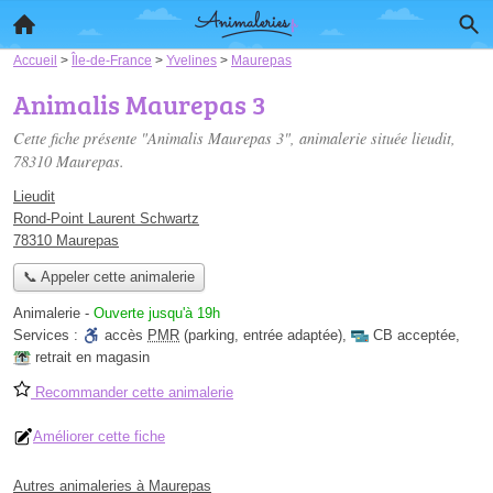
Accueil
>
Île-de-France
>
Yvelines
>
Maurepas
Animalis Maurepas 3
Cette fiche présente "Animalis Maurepas 3", animalerie située
lieudit
,
78310 Maurepas.
Lieudit
Rond-Point Laurent Schwartz
78310 Maurepas
📞 Appeler cette animalerie
Animalerie
-
Ouverte jusqu'à 19h
Services :
accès
PMR
(parking, entrée adaptée)
,
CB acceptée
,
retrait en magasin
Recommander cette animalerie
Améliorer cette fiche
Autres animaleries à Maurepas