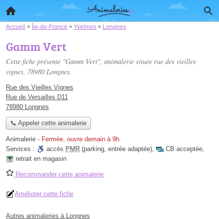
Accueil
>
Île-de-France
>
Yvelines
>
Longnes
Gamm Vert
Cette fiche présente "Gamm Vert", animalerie située
rue des vieilles
vignes
, 78980 Longnes.
Rue des Vieilles Vignes
Rue de Versailles D11
78980 Longnes
📞 Appeler cette animalerie
Animalerie
-
Fermée, ouvre demain à 9h
Services :
accès
PMR
(parking, entrée adaptée)
,
CB acceptée
,
retrait en magasin
Recommander cette animalerie
Améliorer cette fiche
Autres animaleries à Longnes