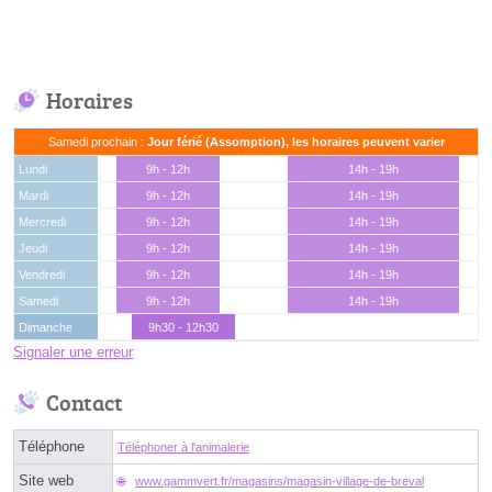
Horaires
Samedi prochain :
Jour férié (Assomption), les horaires peuvent varier
Lundi
9h - 12h
14h - 19h
Mardi
9h - 12h
14h - 19h
Mercredi
9h - 12h
14h - 19h
Jeudi
9h - 12h
14h - 19h
Vendredi
9h - 12h
14h - 19h
Samedi
9h - 12h
14h - 19h
Dimanche
9h30 - 12h30
Signaler une erreur
Contact
Téléphone
Téléphoner à l'animalerie
Site web
www.gammvert.fr/magasins/magasin-village-de-breval