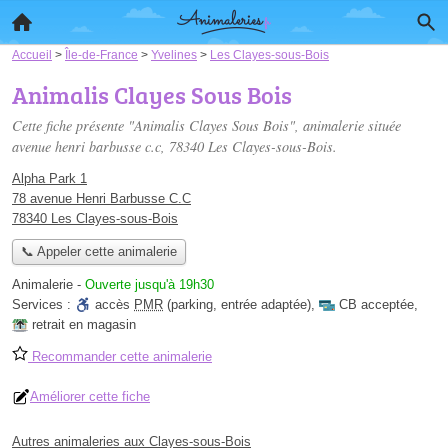
Accueil
>
Île-de-France
>
Yvelines
>
Les Clayes-sous-Bois
Animalis Clayes Sous Bois
Cette fiche présente "Animalis Clayes Sous Bois", animalerie située
avenue henri barbusse c.c
, 78340 Les Clayes-sous-Bois.
Alpha Park 1
78 avenue Henri Barbusse C.C
78340 Les Clayes-sous-Bois
📞 Appeler cette animalerie
Animalerie
-
Ouverte jusqu'à 19h30
Services :
accès
PMR
(parking, entrée adaptée)
,
CB acceptée
,
retrait en magasin
Recommander cette animalerie
Améliorer cette fiche
Autres animaleries aux Clayes-sous-Bois