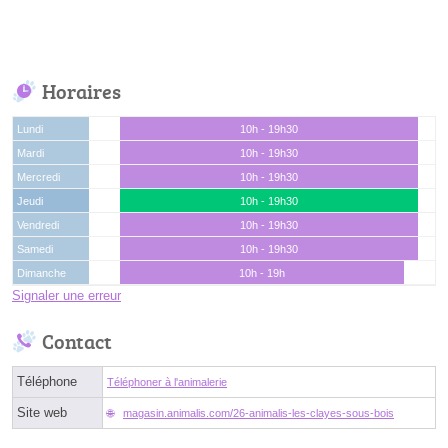
Horaires
Lundi
10h - 19h30
Mardi
10h - 19h30
Mercredi
10h - 19h30
Jeudi
10h - 19h30
Vendredi
10h - 19h30
Samedi
10h - 19h30
Dimanche
10h - 19h
Signaler une erreur
Contact
Téléphone
Téléphoner à l'animalerie
Site web
magasin.animalis.com/26-animalis-les-clayes-sous-bois