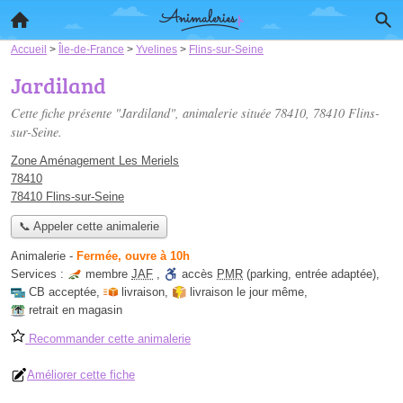
Accueil
>
Île-de-France
>
Yvelines
>
Flins-sur-Seine
Jardiland
Cette fiche présente "Jardiland", animalerie située
78410
, 78410 Flins-
sur-Seine.
Zone Aménagement Les Meriels
78410
78410 Flins-sur-Seine
📞 Appeler cette animalerie
Animalerie
-
Fermée, ouvre à 10h
Services :
membre
JAF
,
accès
PMR
(parking, entrée adaptée)
,
CB acceptée
,
livraison
,
livraison le jour même
,
retrait en magasin
Recommander cette animalerie
Améliorer cette fiche