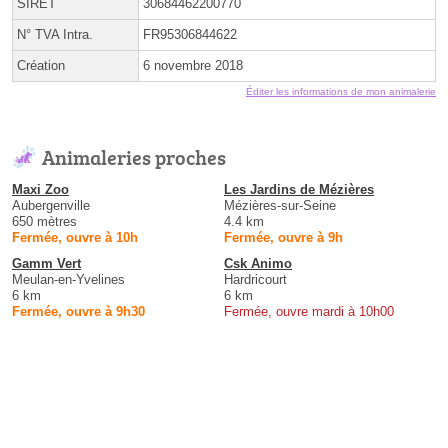
SIRET
30684462200770
N° TVA Intra.
FR95306844622
Création
6 novembre 2018
Éditer les informations de mon animalerie
Animaleries proches
Maxi Zoo
Les Jardins de Mézières
Aubergenville
Mézières-sur-Seine
650 mètres
4.4 km
Fermée, ouvre à 10h
Fermée, ouvre à 9h
Gamm Vert
Csk Animo
Meulan-en-Yvelines
Hardricourt
6 km
6 km
Fermée, ouvre à 9h30
Fermée, ouvre mardi à 10h00