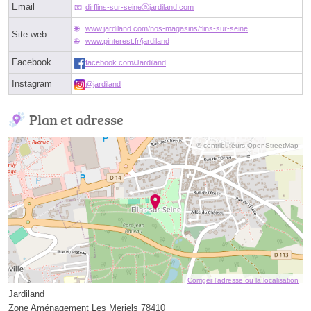
Email
dirflins-sur-seineⓐjardiland.com
www.jardiland.com/nos-magasins/flins-sur-seine
Site web
www.pinterest.fr/jardiland
Facebook
facebook.com/Jardiland
Instagram
@jardiland
Plan et adresse
© contributeurs OpenStreetMap
Corriger l’adresse ou la localisation
Jardiland
Zone Aménagement Les Meriels 78410