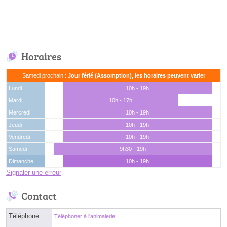
Horaires
Samedi prochain :
Jour férié (Assomption), les horaires peuvent varier
Lundi
10h - 19h
Mardi
10h - 17h
Mercredi
10h - 19h
Jeudi
10h - 19h
Vendredi
10h - 19h
Samedi
9h30 - 19h
Dimanche
10h - 19h
Signaler une erreur
Contact
Téléphone
Téléphoner à l'animalerie