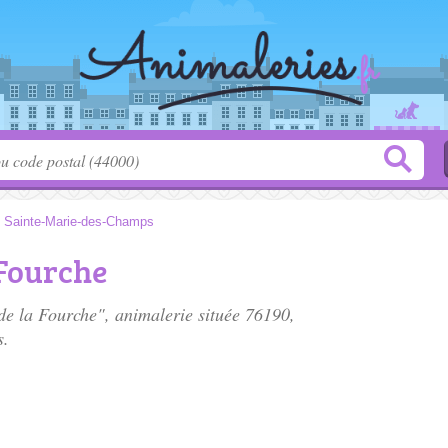
>
Sainte-Marie-des-Champs
 Fourche
 de la Fourche", animalerie située
76190
,
s.