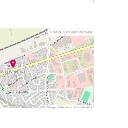
© contributeurs OpenStreetMap
Corriger l’adresse ou la localisation