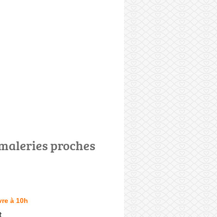
maleries proches
re à 10h
t