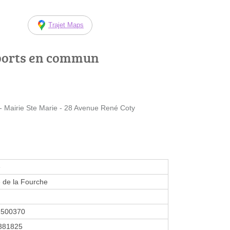
Trajet Maps
ports en commun
airie Ste Marie - 28 Avenue René Coty
e
e de la Fourche
2500370
381825