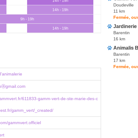
14h - 19h
Doudeville
14h - 19h
11 km
Fermée, ouv
9h - 19h
Jardinerie
14h - 19h
Barentin
16 km
Animalis B
Barentin
17 km
Fermée, ouv
l'animalerie
noⓐgmail.com
ammvert.fr/611833-gamm-vert-de-ste-marie-des-c
est.fr/gamm_vert/_created/
om/gammvert.officiel
rt