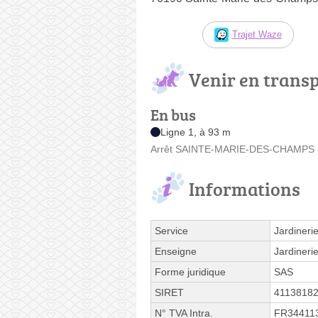
Trajet Waze
Venir en trans
En bus
Ligne 1, à 93 m
Arrêt SAINTE-MARIE-DES-CHAMPS - M
Informations
Service
Jardineri
Enseigne
Jardineri
Forme juridique
SAS
SIRET
4113818
N° TVA Intra.
FR34411