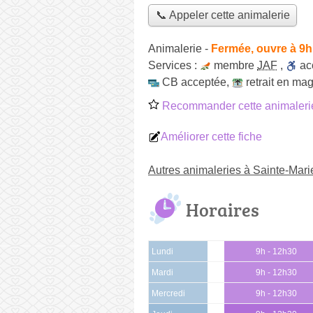
📞 Appeler cette animalerie
Animalerie
-
Fermée, ouvre à 9h
Services :
membre
JAF
,
ac
CB acceptée
,
retrait en ma
Recommander cette animaleri
Améliorer cette fiche
Autres animaleries à Sainte-Ma
Horaires
Lundi
9h - 12h30
Mardi
9h - 12h30
Mercredi
9h - 12h30