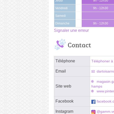
Jeudi
9h - 12h30
Vendredi
9h - 12h30
Samedi
Dimanche
9h - 12h30
Signaler une erreur
Contact
Téléphone
Téléphoner à 
Email
dartoisar
magasin.g
Site web
hamps
www.pinter
Facebook
facebook.c
Instagram
@gamm.ve