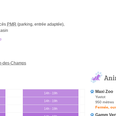
cès
PMR
(parking, entrée adaptée)
,
gasin
e
rie-des-Champs
Ani
Maxi Zoo
14h - 19h
Yvetot
14h - 19h
950 mètres
Fermée, ouv
14h - 19h
Gamm Ver