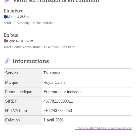
En métro
Métro, à 288 m
Arrêt JF Kennedy - 8 Rue Molière
En bus
Ligne 42, à 162 m
Arrêt Centre Administratif - 12 Avenue Léon Blum
Informations
Service
Toilettage
Marque
Royal Canin
Forme juridique
Entrepreneur individuel
SIRET
43778225300011
N° TVA Intra.
FR42437782253
Création
1 avril 2001
Éditer les informations de mon animalerie