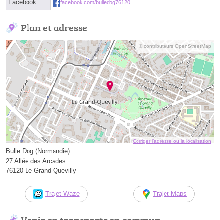
Facebook
facebook.com/bulledog76120
Plan et adresse
© contributeurs OpenStreetMap
Corriger l’adresse ou la localisation
Bulle Dog (Normandie)
27 Allée des Arcades
76120 Le Grand-Quevilly
Trajet Waze
Trajet Maps
Venir en transports en commun