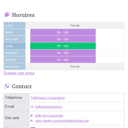
Horaires
Lundi
Fermé
Mardi
9h - 16h
Mercredi
9h - 16h
Jeudi
9h - 16h
Vendredi
9h - 16h
Samedi
9h - 16h
Dimanche
Fermé
Signaler une erreur
Contact
Téléphone
Téléphoner à l'animalerie
Email
bulledogⓐorange.fr
bulle-dog.sumup.link
Site web
sites.google.com/view/bulledog/accueil