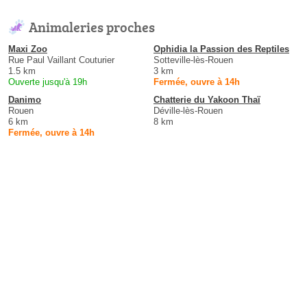
Animaleries proches
Maxi Zoo
Ophidia la Passion des Reptiles
Rue Paul Vaillant Couturier
Sotteville-lès-Rouen
1.5 km
3 km
Ouverte jusqu'à 19h
Fermée, ouvre à 14h
Danimo
Chatterie du Yakoon Thaï
Rouen
Déville-lès-Rouen
6 km
8 km
Fermée, ouvre à 14h