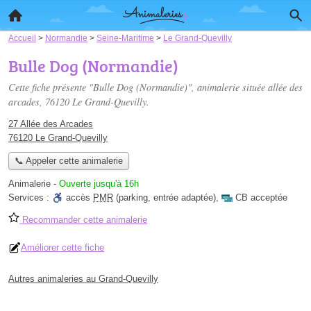
Accueil
>
Normandie
>
Seine-Maritime
>
Le Grand-Quevilly
Bulle Dog (Normandie)
Cette fiche présente "Bulle Dog (Normandie)", animalerie située
allée des
arcades
, 76120 Le Grand-Quevilly.
27 Allée des Arcades
76120 Le Grand-Quevilly
📞 Appeler cette animalerie
Animalerie
-
Ouverte jusqu'à 16h
Services :
accès
PMR
(parking, entrée adaptée)
,
CB acceptée
Recommander cette animalerie
Améliorer cette fiche
Autres animaleries au Grand-Quevilly