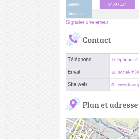
Samedi
9h30 - 12h
Dimanche
Signaler une erreur
Contact
Téléphone
Téléphoner à 
Email
social-rhⓐ
Site web
www.kandy
Plan et adresse