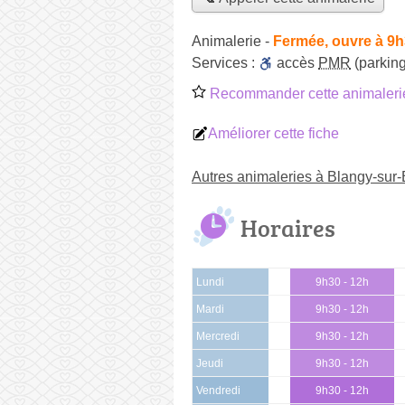
Animalerie
-
Fermée, ouvre à 9
Services :
accès
PMR
(parking
Recommander cette animaleri
Améliorer cette fiche
Autres animaleries à Blangy-sur-
Horaires
Lundi
9h30 - 12h
Mardi
9h30 - 12h
Mercredi
9h30 - 12h
Jeudi
9h30 - 12h
Vendredi
9h30 - 12h