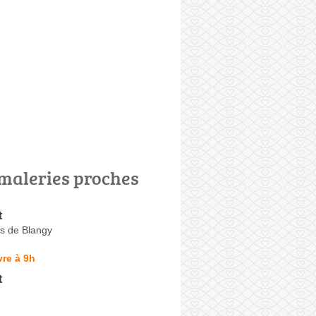
maleries proches
t
s de Blangy
re à 9h
t