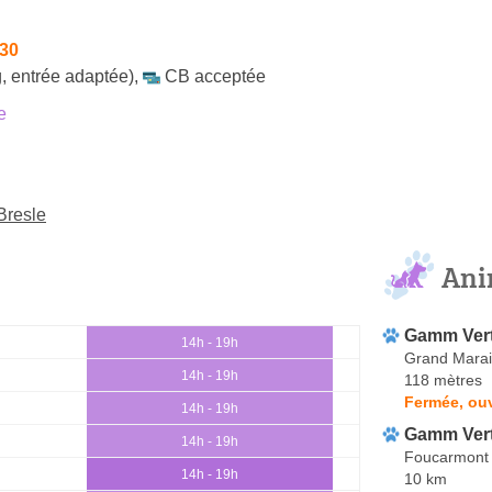
h30
, entrée adaptée)
,
CB acceptée
e
Bresle
Ani
Gamm Ver
14h - 19h
Grand Marai
14h - 19h
118 mètres
Fermée, ouv
14h - 19h
Gamm Ver
14h - 19h
Foucarmont
14h - 19h
10 km