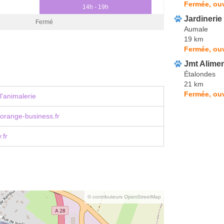
Fermée, ouv
14h - 19h
Jardineri
Fermé
Aumale
19 km
Fermée, ou
Jmt Alimen
Étalondes
21 km
Fermée, ouv
l'animalerie
orange-business.fr
.fr
© contributeurs OpenStreetMap