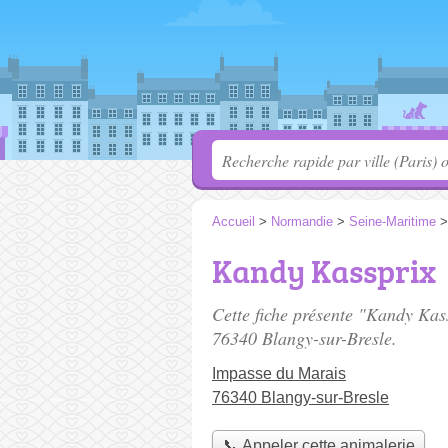
Accueil
>
Normandie
>
Seine-Maritime
Kandy Kassprix
Cette fiche présente "Kandy Kas
76340 Blangy-sur-Bresle.
Impasse du Marais
76340 Blangy-sur-Bresle
📞 Appeler cette animalerie