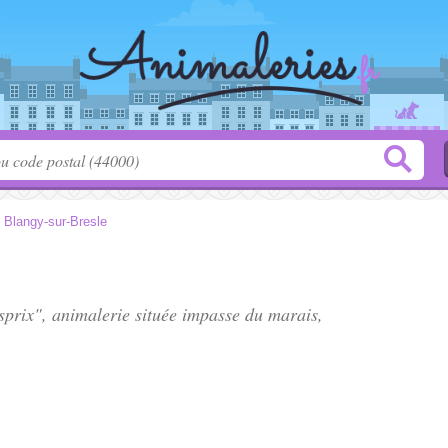
>
Blangy-sur-Bresle
sprix", animalerie située
impasse du marais
,