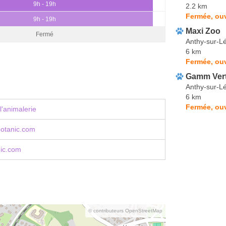
9h - 19h
2.2 km
Fermée, ouv
9h - 19h
Maxi Zoo
Fermé
Anthy-sur-
6 km
Fermée, ou
Gamm Ver
Anthy-sur-
6 km
Fermée, ouv
l'animalerie
otanic.com
ic.com
© contributeurs OpenStreetMap