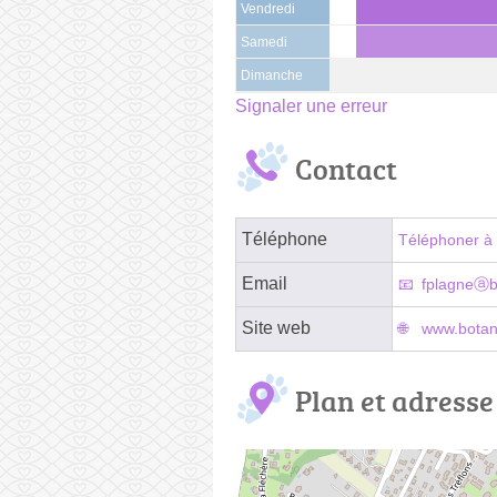
Vendredi
Samedi
Dimanche
Signaler une erreur
Contact
Téléphone
Téléphoner à 
Email
fplagneⓐb
Site web
www.botan
Plan et adresse