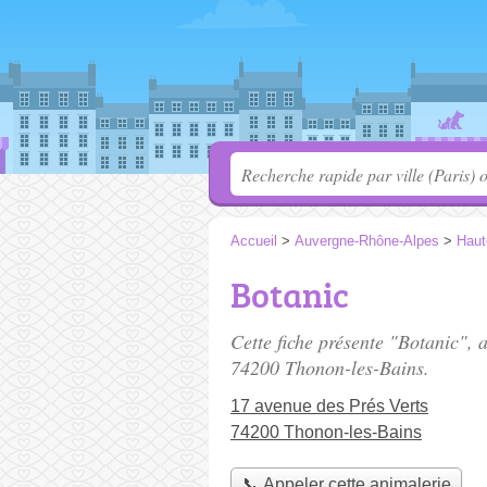
Accueil
>
Auvergne-Rhône-Alpes
>
Haut
Botanic
Cette fiche présente "Botanic", 
74200 Thonon-les-Bains.
17 avenue des Prés Verts
74200 Thonon-les-Bains
📞 Appeler cette animalerie