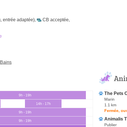
, entrée adaptée)
,
CB acceptée
,
e
-Bains
Ani
The Pets 
9h - 19h
Marin
14h - 17h
1.1 km
Fermée, ouv
9h - 19h
Animalis 
9h - 19h
Publier