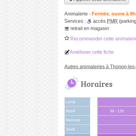
Animalerie
-
Fermée, ouvre à 9h
Services :
accès
PMR
(parking
retrait en magasin
Recommander cette animaleri
Améliorer cette fiche
Autres animaleries à Thonon-les
Horaires
Lundi
Mardi
9h - 12h
Mercredi
Jeudi