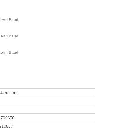
Henri Baud
Henri Baud
Henri Baud
 Jardinerie
5700650
910557