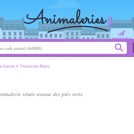
e-Savoie
>
Thonon-les-Bains
animalerie située
avenue des prés verts
,