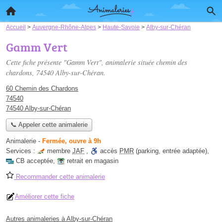
Accueil
>
Auvergne-Rhône-Alpes
>
Haute-Savoie
>
Alby-sur-Chéran
Gamm Vert
Cette fiche présente "Gamm Vert", animalerie située
chemin des
chardons
, 74540 Alby-sur-Chéran.
60 Chemin des Chardons
74540
74540 Alby-sur-Chéran
📞 Appeler cette animalerie
Animalerie
-
Fermée, ouvre à 9h
Services :
membre
JAF
,
accès
PMR
(parking, entrée adaptée)
,
CB acceptée
,
retrait en magasin
Recommander cette animalerie
Améliorer cette fiche
Autres animaleries à Alby-sur-Chéran