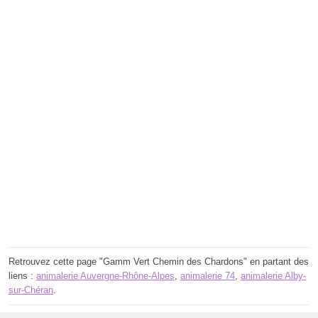
Retrouvez cette page "Gamm Vert Chemin des Chardons" en partant des
liens :
animalerie Auvergne-Rhône-Alpes
,
animalerie 74
,
animalerie Alby-
sur-Chéran
.