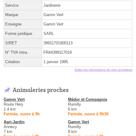
Service
Jardinerie
Marque
Gamm Vert
Enseigne
Gamm Vert
Forme juridique
SARL
SIRET
39911701900113
N° TVA Intra.
FR44399117019
Création
1 janvier 1995
Éditer les informations de mon animalerie
Animaleries proches
Gamm Vert
Médor et Compagnie
Route Hery
Rumilly
1.4 km
6 km
Fermée, ouvre à 9h
Fermée, ouvre à 9h30
Agri-Jardin
Gamm Vert
Annecy
Rumilly
7 km
8 km