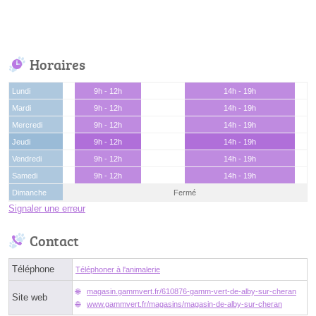
Horaires
Lundi
9h - 12h
14h - 19h
Mardi
9h - 12h
14h - 19h
Mercredi
9h - 12h
14h - 19h
Jeudi
9h - 12h
14h - 19h
Vendredi
9h - 12h
14h - 19h
Samedi
9h - 12h
14h - 19h
Dimanche
Fermé
Signaler une erreur
Contact
Téléphone
Téléphoner à l'animalerie
magasin.gammvert.fr/610876-gamm-vert-de-alby-sur-cheran
Site web
www.gammvert.fr/magasins/magasin-de-alby-sur-cheran