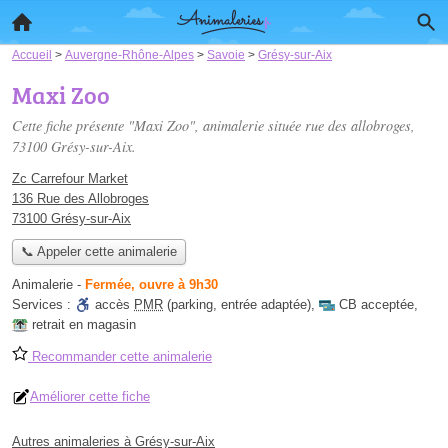
Accueil
>
Auvergne-Rhône-Alpes
>
Savoie
>
Grésy-sur-Aix
Maxi Zoo
Cette fiche présente "Maxi Zoo", animalerie située
rue des allobroges
,
73100 Grésy-sur-Aix.
Zc Carrefour Market
136 Rue des Allobroges
73100 Grésy-sur-Aix
📞 Appeler cette animalerie
Animalerie
-
Fermée, ouvre à 9h30
Services :
accès
PMR
(parking, entrée adaptée)
,
CB acceptée
,
retrait en magasin
Recommander cette animalerie
Améliorer cette fiche
Autres animaleries à Grésy-sur-Aix