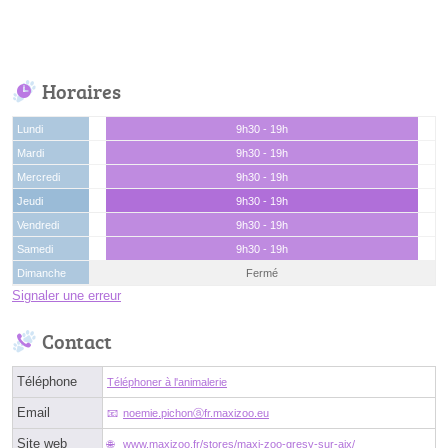
Horaires
Lundi
9h30 - 19h
Mardi
9h30 - 19h
Mercredi
9h30 - 19h
Jeudi
9h30 - 19h
Vendredi
9h30 - 19h
Samedi
9h30 - 19h
Dimanche
Fermé
Signaler une erreur
Contact
Téléphone
Téléphoner à l'animalerie
Email
noemie.pichonⓐfr.maxizoo.eu
Site web
www.maxizoo.fr/stores/maxi-zoo-gresy-sur-aix/