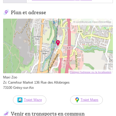
Plan et adresse
© contributeurs OpenStreetMap
Corriger l’adresse ou la localisation
Maxi Zoo
Zc Carrefour Market 136 Rue des Allobroges
73100 Grésy-sur-Aix
Trajet Waze
Trajet Maps
Venir en transports en commun