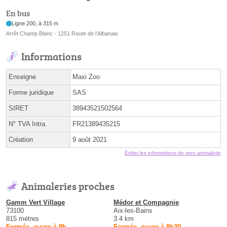
En bus
Ligne 200, à 315 m
Arrêt Champ Blanc - 1251 Route de l’Albanais
Informations
Enseigne
Maxi Zoo
Forme juridique
SAS
SIRET
38943521502564
N° TVA Intra.
FR21389435215
Création
9 août 2021
Éditer les informations de mon animalerie
Animaleries proches
Gamm Vert Village
Médor et Compagnie
73100
Aix-les-Bains
815 mètres
3.4 km
Fermée, ouvre à 9h
Fermée, ouvre à 9h30