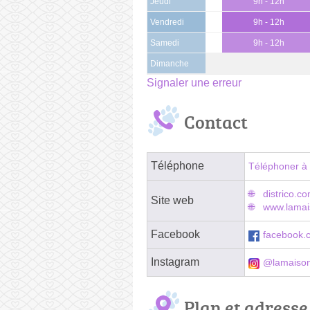
Jeudi
9h - 12h
Vendredi
9h - 12h
Samedi
9h - 12h
Dimanche
Signaler une erreur
Contact
Téléphone
Téléphoner à 
districo.c
Site web
www.lamais
Facebook
facebook.c
Instagram
@lamaison
Plan et adresse