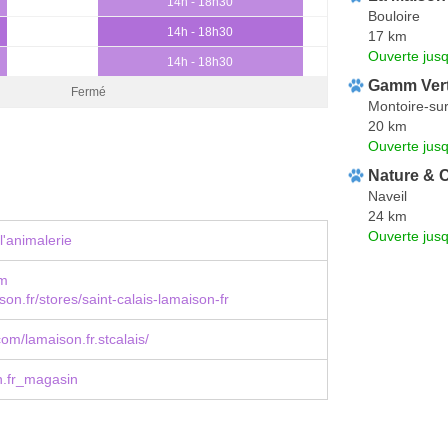
14h - 18h30
Bouloire
14h - 18h30
17 km
Ouverte jus
14h - 18h30
Gamm Ver
Fermé
Montoire-sur
20 km
Ouverte jus
Nature & 
Naveil
24 km
Ouverte jus
l'animalerie
om
on.fr/stores/saint-calais-lamaison-fr
om/lamaison.fr.stcalais/
.fr_magasin