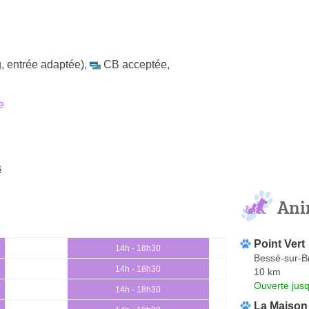
, entrée adaptée)
,
CB acceptée
,
e
s
Ani
Point Vert
14h - 18h30
Bessé-sur-B
14h - 18h30
10 km
Ouverte jus
14h - 18h30
La Maison 