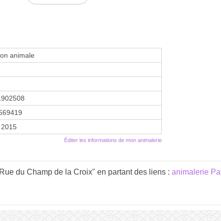
ion animale
1902508
669419
r 2015
Éditer les informations de mon animalerie
 Rue du Champ de la Croix" en partant des liens :
animalerie Pa