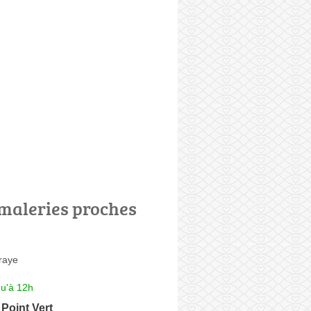
maleries proches
raye
qu'à 12h
Point Vert