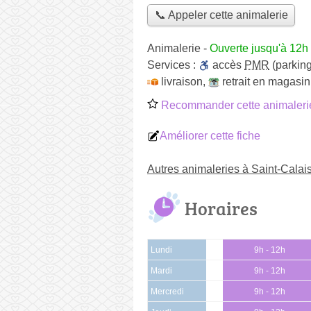
📞 Appeler cette animalerie
Animalerie
-
Ouverte jusqu'à 12h
Services :
accès
PMR
(parking
livraison
,
retrait en magasin
Recommander cette animaleri
Améliorer cette fiche
Autres animaleries à Saint-Calai
Horaires
Lundi
9h - 12h
Mardi
9h - 12h
Mercredi
9h - 12h