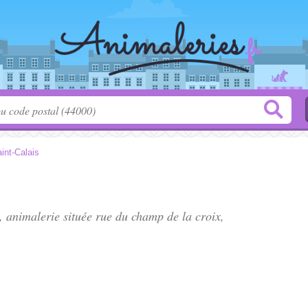
int-Calais
", animalerie située
rue du champ de la croix
,