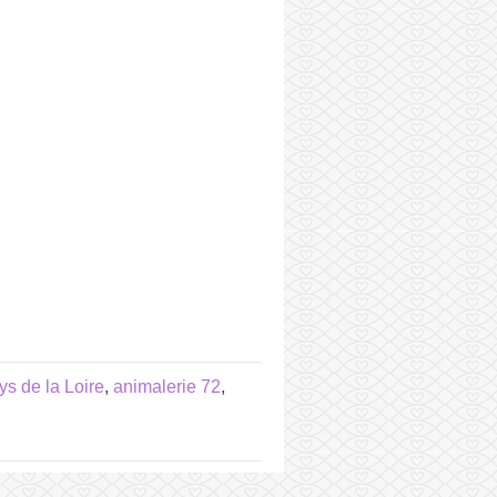
ys de la Loire
,
animalerie 72
,