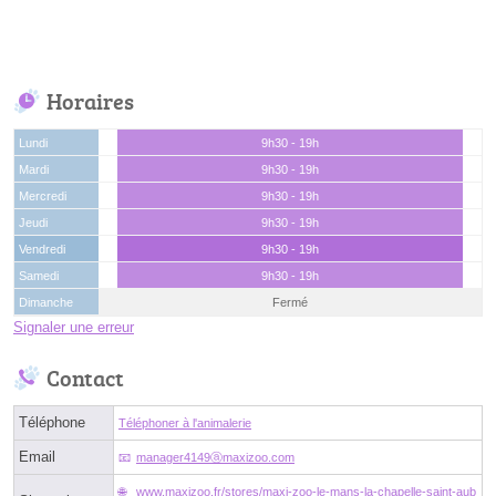
Horaires
Lundi
9h30 - 19h
Mardi
9h30 - 19h
Mercredi
9h30 - 19h
Jeudi
9h30 - 19h
Vendredi
9h30 - 19h
Samedi
9h30 - 19h
Dimanche
Fermé
Signaler une erreur
Contact
Téléphone
Téléphoner à l'animalerie
Email
manager4149ⓐmaxizoo.com
www.maxizoo.fr/stores/maxi-zoo-le-mans-la-chapelle-saint-aub