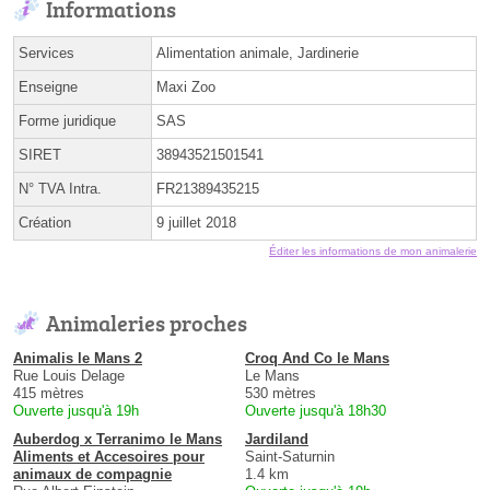
Informations
Services
Alimentation animale, Jardinerie
Enseigne
Maxi Zoo
Forme juridique
SAS
SIRET
38943521501541
N° TVA Intra.
FR21389435215
Création
9 juillet 2018
Éditer les informations de mon animalerie
Animaleries proches
Animalis le Mans 2
Croq And Co le Mans
Rue Louis Delage
Le Mans
415 mètres
530 mètres
Ouverte jusqu'à 19h
Ouverte jusqu'à 18h30
Auberdog x Terranimo le Mans
Jardiland
Aliments et Accesoires pour
Saint-Saturnin
animaux de compagnie
1.4 km