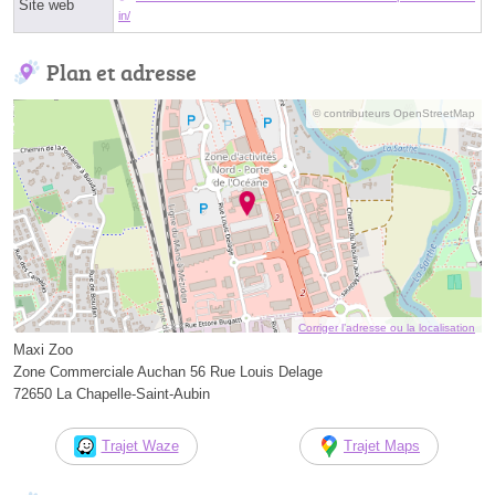
Site web
in/
Plan et adresse
© contributeurs OpenStreetMap
Corriger l’adresse ou la localisation
Maxi Zoo
Zone Commerciale Auchan 56 Rue Louis Delage
72650 La Chapelle-Saint-Aubin
Trajet Waze
Trajet Maps