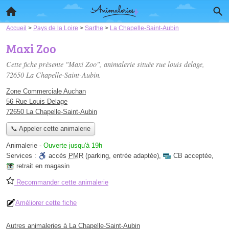
Accueil
>
Pays de la Loire
>
Sarthe
>
La Chapelle-Saint-Aubin
Maxi Zoo
Cette fiche présente "Maxi Zoo", animalerie située
rue louis delage
,
72650 La Chapelle-Saint-Aubin.
Zone Commerciale Auchan
56 Rue Louis Delage
72650 La Chapelle-Saint-Aubin
📞 Appeler cette animalerie
Animalerie
-
Ouverte jusqu'à 19h
Services :
accès
PMR
(parking, entrée adaptée)
,
CB acceptée
,
retrait en magasin
Recommander cette animalerie
Améliorer cette fiche
Autres animaleries à La Chapelle-Saint-Aubin