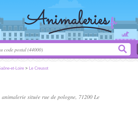
aône-et-Loire
>
Le Creusot
, animalerie située
rue de pologne
, 71200 Le