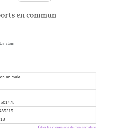
ports en commun
 Einstein
ion animale
1501475
435215
018
Éditer les informations de mon animalerie