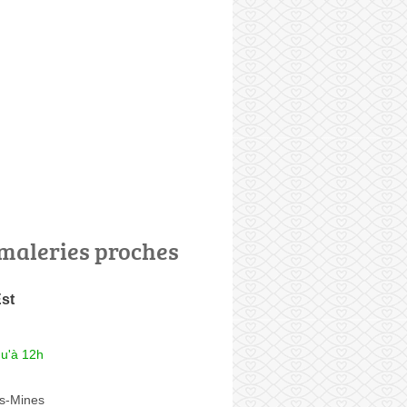
maleries proches
st
qu'à 12h
s-Mines