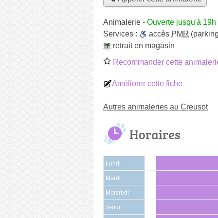
Animalerie
-
Ouverte jusqu'à 19h
Services :
accès
PMR
(parking
retrait en magasin
Recommander cette animaleri
Améliorer cette fiche
Autres animaleries au Creusot
Horaires
Lundi
Mardi
Mercredi
Jeudi