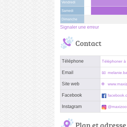
Vendredi
Samedi
Dimanche
Signaler une erreur
Contact
Téléphone
Téléphoner à 
Email
melanie.b
Site web
www.maxizo
Facebook
facebook.
Instagram
@maxizoo.
Plan et adresse