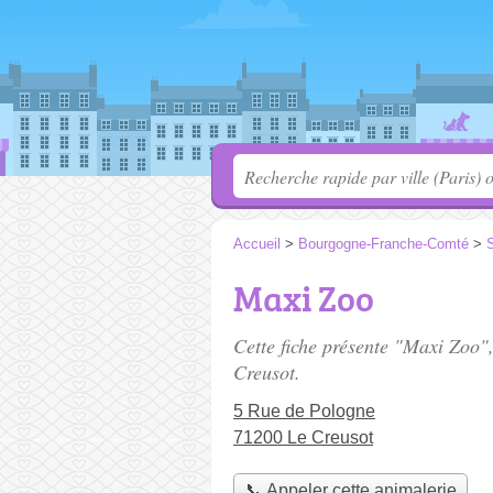
Accueil
>
Bourgogne-Franche-Comté
>
S
Maxi Zoo
Cette fiche présente "Maxi Zoo"
Creusot.
5 Rue de Pologne
71200 Le Creusot
📞 Appeler cette animalerie