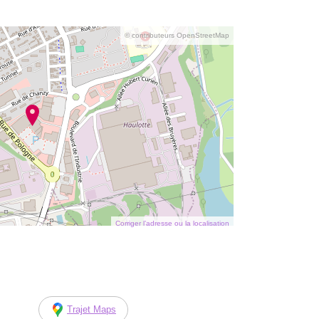
© contributeurs OpenStreetMap
Corriger l’adresse ou la localisation
Trajet Maps