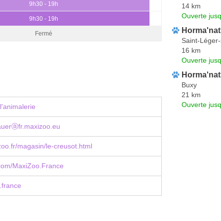
9h30 - 19h
14 km
Ouverte jus
9h30 - 19h
Horma'nat
Fermé
Saint-Léger
16 km
Ouverte jus
Horma'nat
Buxy
21 km
Ouverte jus
l'animalerie
auerⓐfr.maxizoo.eu
o.fr/magasin/le-creusot.html
com/MaxiZoo.France
france