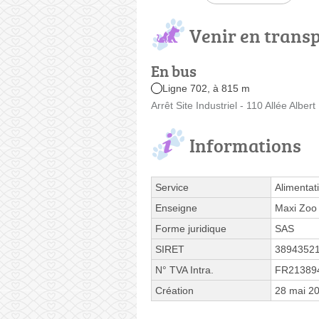
Venir en trans
En bus
Ligne 702, à 815 m
Arrêt Site Industriel - 110 Allée Albert
Informations
Service
Alimentat
Enseigne
Maxi Zoo
Forme juridique
SAS
SIRET
3894352
N° TVA Intra.
FR21389
Création
28 mai 2