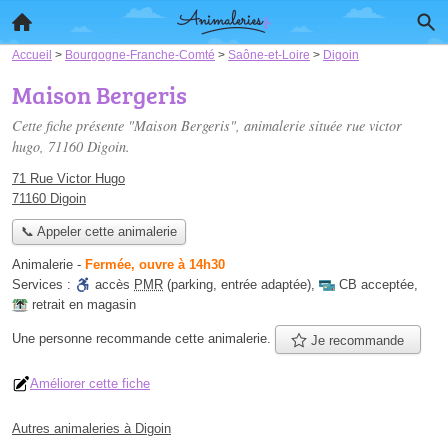
Accueil
>
Bourgogne-Franche-Comté
>
Saône-et-Loire
>
Digoin
Maison Bergeris
Cette fiche présente "Maison Bergeris", animalerie située
rue victor
hugo
, 71160 Digoin.
71 Rue Victor Hugo
71160 Digoin
📞 Appeler cette animalerie
Animalerie
-
Fermée, ouvre à 14h30
Services :
accès
PMR
(parking, entrée adaptée)
,
CB acceptée
,
retrait en magasin
Une personne
recommande
cette animalerie.
Je recommande
Améliorer cette fiche
Autres animaleries à Digoin