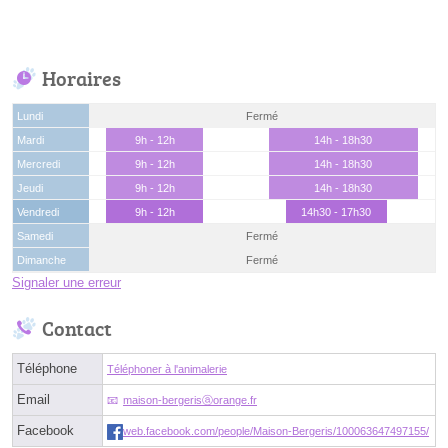
Horaires
Lundi
Fermé
Mardi
9h - 12h
14h - 18h30
Mercredi
9h - 12h
14h - 18h30
Jeudi
9h - 12h
14h - 18h30
Vendredi
9h - 12h
14h30 - 17h30
Samedi
Fermé
Dimanche
Fermé
Signaler une erreur
Contact
Téléphone
Téléphoner à l'animalerie
Email
maison-bergerisⓐorange.fr
Facebook
web.facebook.com/people/Maison-Bergeris/100063647497155/