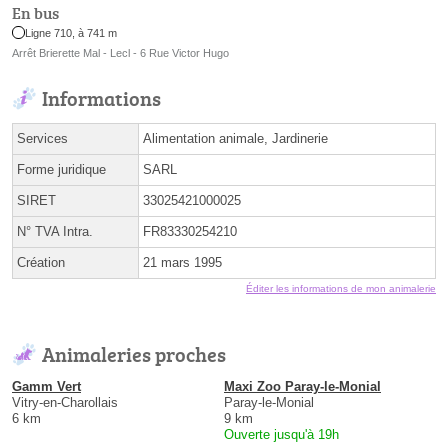
En bus
Ligne 710, à 741 m
Arrêt Brierette Mal - Lecl - 6 Rue Victor Hugo
Informations
Services
Alimentation animale, Jardinerie
Forme juridique
SARL
SIRET
33025421000025
N° TVA Intra.
FR83330254210
Création
21 mars 1995
Éditer les informations de mon animalerie
Animaleries proches
Gamm Vert
Maxi Zoo Paray-le-Monial
Vitry-en-Charollais
Paray-le-Monial
6 km
9 km
Ouverte jusqu'à 19h