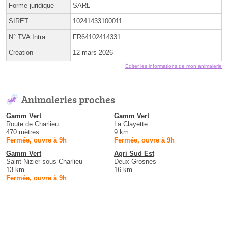
Forme juridique
SARL
SIRET
10241433100011
N° TVA Intra.
FR64102414331
Création
12 mars 2026
Éditer les informations de mon animalerie
Animaleries proches
Gamm Vert
Gamm Vert
Route de Charlieu
La Clayette
470 mètres
9 km
Fermée, ouvre à 9h
Fermée, ouvre à 9h
Gamm Vert
Agri Sud Est
Saint-Nizier-sous-Charlieu
Deux-Grosnes
13 km
16 km
Fermée, ouvre à 9h