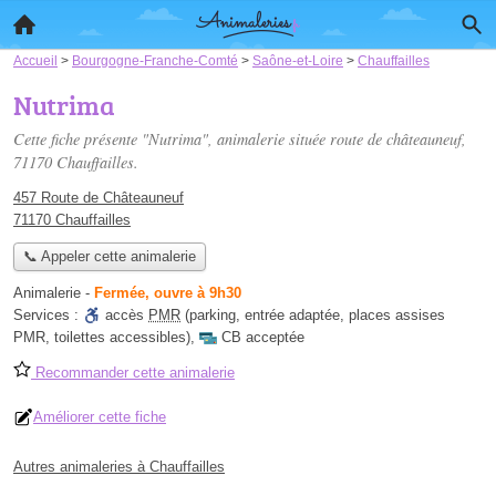
Accueil
>
Bourgogne-Franche-Comté
>
Saône-et-Loire
>
Chauffailles
Nutrima
Cette fiche présente "Nutrima", animalerie située
route de châteauneuf
,
71170 Chauffailles.
457 Route de Châteauneuf
71170 Chauffailles
📞 Appeler cette animalerie
Animalerie
-
Fermée, ouvre à 9h30
Services :
accès
PMR
(parking, entrée adaptée, places assises
PMR, toilettes accessibles)
,
CB acceptée
Recommander cette animalerie
Améliorer cette fiche
Autres animaleries à Chauffailles