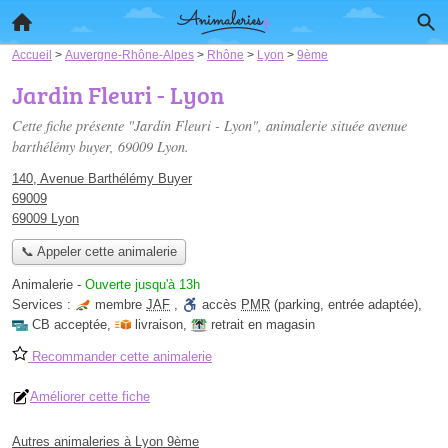
Accueil
>
Auvergne-Rhône-Alpes
>
Rhône
>
Lyon
>
9ème
Jardin Fleuri - Lyon
Cette fiche présente "Jardin Fleuri - Lyon", animalerie située
avenue
barthélémy buyer
, 69009 Lyon.
140, Avenue Barthélémy Buyer
69009
69009 Lyon
📞 Appeler cette animalerie
Animalerie
-
Ouverte jusqu'à 13h
Services :
membre
JAF
,
accès
PMR
(parking, entrée adaptée)
,
CB acceptée
,
livraison
,
retrait en magasin
Recommander cette animalerie
Améliorer cette fiche
Autres animaleries à Lyon 9ème