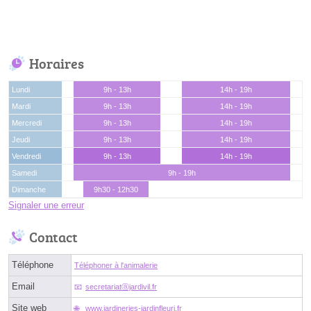
Horaires
Lundi
9h - 13h
14h - 19h
Mardi
9h - 13h
14h - 19h
Mercredi
9h - 13h
14h - 19h
Jeudi
9h - 13h
14h - 19h
Vendredi
9h - 13h
14h - 19h
Samedi
9h - 19h
Dimanche
9h30 - 12h30
Signaler une erreur
Contact
Téléphone
Téléphoner à l'animalerie
Email
secretariatⓐjardivil.fr
Site web
www.jardineries-jardinfleuri.fr