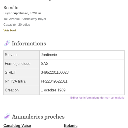
En vélo
Buyer / Apollinaire, à 291 m
101 Avenue. Barthelemy Buyer
Capacité : 20 vélos
Voir tout
Informations
Service
Jardinerie
Forme juridique
SAS
SIRET
34952201100023
N° TVA Intra.
FR22349522011
Création
1 octobre 1989
Éditer les informations de mon animalerie
Animaleries proches
Canaldog Vaise
Botanic