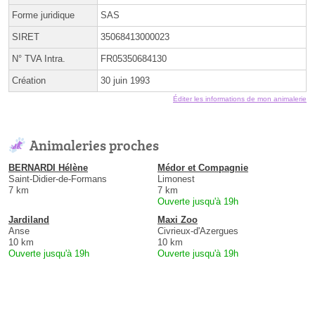
Forme juridique
SAS
SIRET
35068413000023
N° TVA Intra.
FR05350684130
Création
30 juin 1993
Éditer les informations de mon animalerie
Animaleries proches
BERNARDI Hélène
Médor et Compagnie
Saint-Didier-de-Formans
Limonest
7 km
7 km
Ouverte jusqu'à 19h
Jardiland
Maxi Zoo
Anse
Civrieux-d'Azergues
10 km
10 km
Ouverte jusqu'à 19h
Ouverte jusqu'à 19h