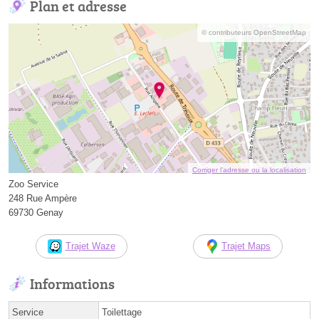
Plan et adresse
© contributeurs OpenStreetMap
Corriger l’adresse ou la localisation
Zoo Service
248 Rue Ampère
69730 Genay
Trajet Waze
Trajet Maps
Informations
Service
Toilettage