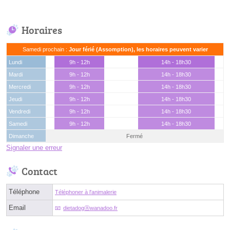
Horaires
Samedi prochain :
Jour férié (Assomption), les horaires peuvent varier
Lundi
9h - 12h
14h - 18h30
Mardi
9h - 12h
14h - 18h30
Mercredi
9h - 12h
14h - 18h30
Jeudi
9h - 12h
14h - 18h30
Vendredi
9h - 12h
14h - 18h30
Samedi
9h - 12h
14h - 18h30
Dimanche
Fermé
Signaler une erreur
Contact
Téléphone
Téléphoner à l'animalerie
Email
dietadogⓐwanadoo.fr