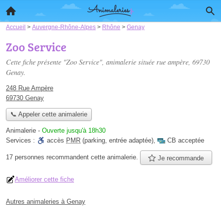
Accueil
>
Auvergne-Rhône-Alpes
>
Rhône
>
Genay
Zoo Service
Cette fiche présente "Zoo Service", animalerie située
rue ampère
, 69730
Genay.
248 Rue Ampère
69730 Genay
📞 Appeler cette animalerie
Animalerie
-
Ouverte jusqu'à 18h30
Services :
accès
PMR
(parking, entrée adaptée)
,
CB acceptée
17 personnes
recommandent
cette animalerie.
Je recommande
Améliorer cette fiche
Autres animaleries à Genay