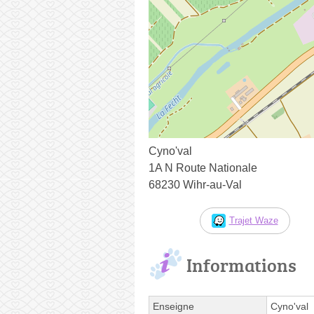
Cyno'val
1A N Route Nationale
68230 Wihr-au-Val
Trajet Waze
Informations
Enseigne
Cyno'val