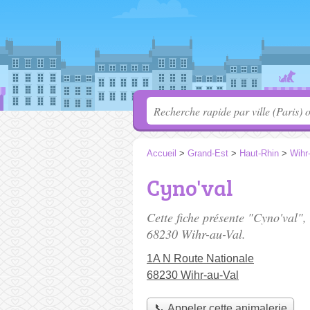
Accueil
>
Grand-Est
>
Haut-Rhin
>
Wihr
Cyno'val
Cette fiche présente "Cyno'val",
68230 Wihr-au-Val.
1A N Route Nationale
68230 Wihr-au-Val
📞 Appeler cette animalerie