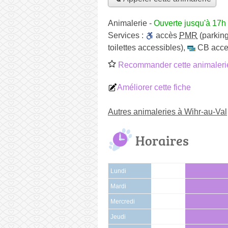
Animalerie
-
Ouverte jusqu'à 17h
Services :
accès
PMR
(parking
toilettes accessibles)
,
CB acce
Recommander cette animaleri
Améliorer cette fiche
Autres animaleries à Wihr-au-Val
Horaires
Lundi
Mardi
Mercredi
Jeudi