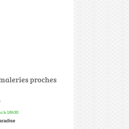
maleries proches
m
qu'à 18h30
aradise