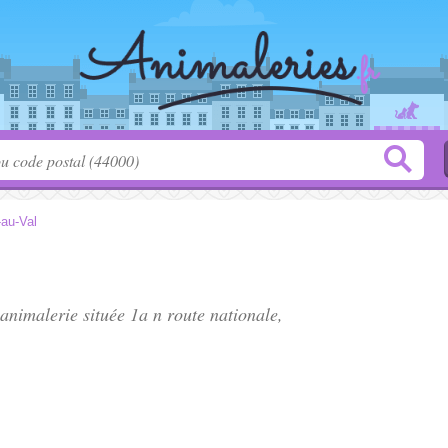
-au-Val
 animalerie située
1a n route nationale
,