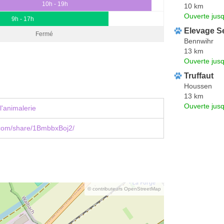
10h - 19h
10 km
Ouverte jus
9h - 17h
Elevage S
Fermé
Bennwihr
13 km
Ouverte jus
Truffaut
Houssen
13 km
Ouverte jus
l'animalerie
com/share/1BmbbxBoj2/
© contributeurs OpenStreetMap