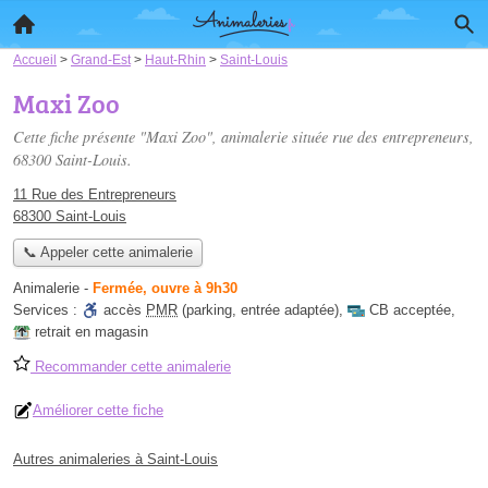
Accueil
>
Grand-Est
>
Haut-Rhin
>
Saint-Louis
Maxi Zoo
Cette fiche présente "Maxi Zoo", animalerie située
rue des entrepreneurs
,
68300 Saint-Louis.
11 Rue des Entrepreneurs
68300 Saint-Louis
📞 Appeler cette animalerie
Animalerie
-
Fermée, ouvre à 9h30
Services :
accès
PMR
(parking, entrée adaptée)
,
CB acceptée
,
retrait en magasin
Recommander cette animalerie
Améliorer cette fiche
Autres animaleries à Saint-Louis