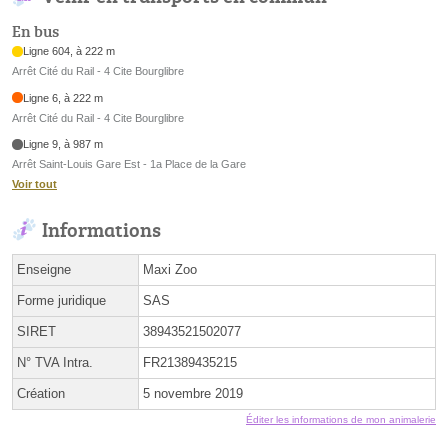
En bus
Ligne 604, à 222 m
Arrêt Cité du Rail - 4 Cite Bourglibre
Ligne 6, à 222 m
Arrêt Cité du Rail - 4 Cite Bourglibre
Ligne 9, à 987 m
Arrêt Saint-Louis Gare Est - 1a Place de la Gare
Voir tout
Informations
Enseigne
Maxi Zoo
Forme juridique
SAS
SIRET
38943521502077
N° TVA Intra.
FR21389435215
Création
5 novembre 2019
Éditer les informations de mon animalerie