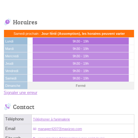
Horaires
Samedi prochain :
Jour férié (Assomption), les horaires peuvent varier
Lundi
9h30 - 19h
Mardi
9h30 - 19h
Mercredi
9h30 - 19h
Jeudi
9h30 - 19h
Vendredi
9h30 - 19h
Samedi
9h30 - 19h
Dimanche
Fermé
Signaler une erreur
Contact
Téléphone
Téléphoner à l'animalerie
Email
manager4207ⓐmaxizoo.com