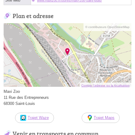
Site web
www.maxizoo.fr/stores/maxi-zoo-saint-louis/
Plan et adresse
© contributeurs OpenStreetMap
Corriger l’adresse ou la localisation
Maxi Zoo
11 Rue des Entrepreneurs
68300 Saint-Louis
Trajet Waze
Trajet Maps
Venir en transports en commun