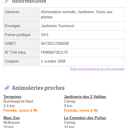
Informations
Services
Alimentation animale, Jardinerie, Soins aux
plantes
Enseigne
Jardinerie Tournesol
Forme juridique
SAS
SIRET
94735217500030
N° TVA Intra.
FR90947352175
Création
1 octobre 2008
Éditer les informations de mon animalerie
Animaleries proches
Terranimo
Jardinerie des 2 Vallées
Burnhaupt-le-Haut
Cernay
3.4 km
9 km
Fermée, ouvre à 9h
Fermée, ouvre à 9h
Maxi Zoo
Le Comptoir des Poilus
Mulhouse
Cernay
10 km
10 km