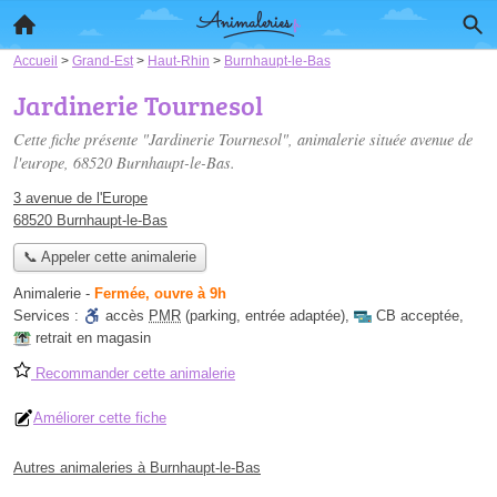
Accueil
>
Grand-Est
>
Haut-Rhin
>
Burnhaupt-le-Bas
Jardinerie Tournesol
Cette fiche présente "Jardinerie Tournesol", animalerie située
avenue de
l'europe
, 68520 Burnhaupt-le-Bas.
3 avenue de l'Europe
68520 Burnhaupt-le-Bas
📞 Appeler cette animalerie
Animalerie
-
Fermée, ouvre à 9h
Services :
accès
PMR
(parking, entrée adaptée)
,
CB acceptée
,
retrait en magasin
Recommander cette animalerie
Améliorer cette fiche
Autres animaleries à Burnhaupt-le-Bas