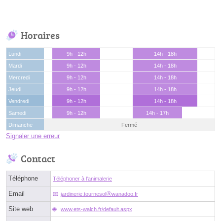
Horaires
Lundi
9h - 12h
14h - 18h
Mardi
9h - 12h
14h - 18h
Mercredi
9h - 12h
14h - 18h
Jeudi
9h - 12h
14h - 18h
Vendredi
9h - 12h
14h - 18h
Samedi
9h - 12h
14h - 17h
Dimanche
Fermé
Signaler une erreur
Contact
Téléphone
Téléphoner à l'animalerie
Email
jardinerie.tournesolⓐwanadoo.fr
Site web
www.ets-walch.fr/default.aspx