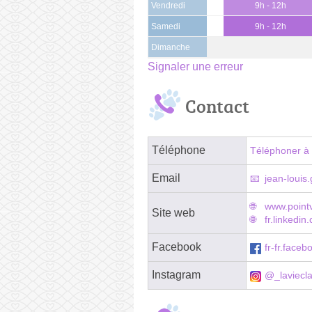
Vendredi
9h - 12h
Samedi
9h - 12h
Dimanche
Signaler une erreur
Contact
Téléphone
Téléphoner à 
Email
jean-louis.
www.pointv
Site web
fr.linkedi
Facebook
fr-fr.faceb
Instagram
@_laviecla