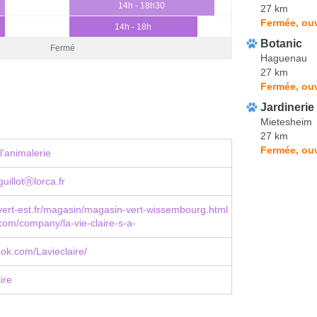
14h - 18h30
27 km
Fermée, ouv
14h - 18h
Botanic
Fermé
Haguenau
27 km
Fermée, ouv
Jardineri
Mietesheim
27 km
Fermée, ouv
l'animalerie
guillotⓐlorca.fr
ert-est.fr/magasin/magasin-vert-wissembourg.html
n.com/company/la-vie-claire-s-a-
ook.com/Lavieclaire/
ire