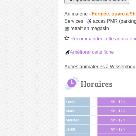
Animalerie
-
Fermée, ouvre à 9h
Services :
accès
PMR
(parking
retrait en magasin
Recommander cette animaleri
Améliorer cette fiche
Autres animaleries à Wissembou
Horaires
Lundi
9h - 12h
Mardi
9h - 12h
Mercredi
9h - 12h
Jeudi
9h - 12h