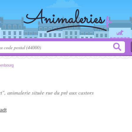
embourg
rt", animalerie située
rue du pré aux castors
adt