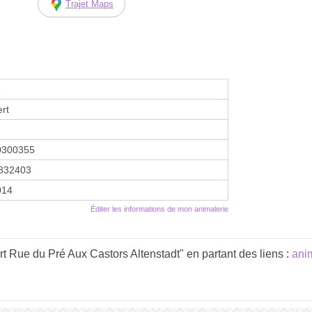
Trajet Maps
e
rt
0300355
832403
014
Éditer les informations de mon animalerie
t Rue du Pré Aux Castors Altenstadt" en partant des liens :
ani