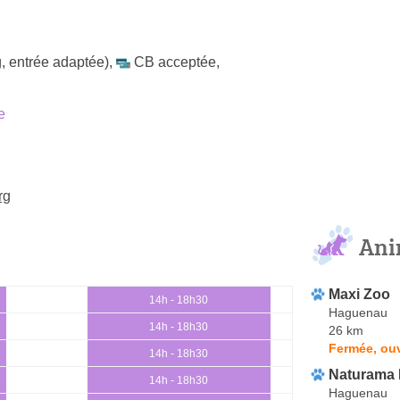
, entrée adaptée)
,
CB acceptée
,
e
rg
Ani
Maxi Zoo
14h - 18h30
Haguenau
14h - 18h30
26 km
Fermée, ou
14h - 18h30
Naturama
14h - 18h30
Haguenau