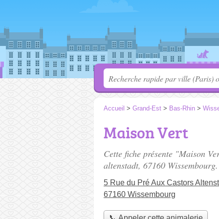
Accueil
>
Grand-Est
>
Bas-Rhin
>
Wiss
Maison Vert
Cette fiche présente "Maison Ve
altenstadt
, 67160 Wissembourg.
5 Rue du Pré Aux Castors Altenst
67160 Wissembourg
📞 Appeler cette animalerie