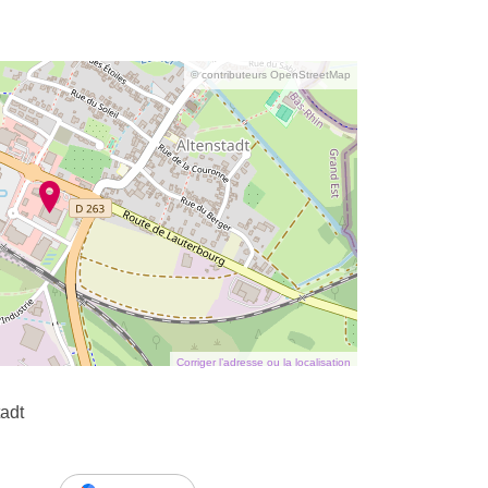
© contributeurs OpenStreetMap
Corriger l’adresse ou la localisation
adt