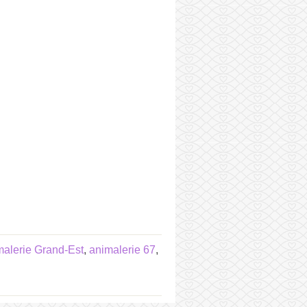
malerie Grand-Est
,
animalerie 67
,