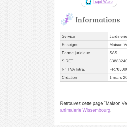
Trajet Waze
Informations
Service
Jardineri
Enseigne
Maison Ve
Forme juridique
SAS
SIRET
5388324
N° TVA Intra.
FR78538
Création
1 mars 2
Retrouvez cette page "Maison Ver
animalerie Wissembourg
.