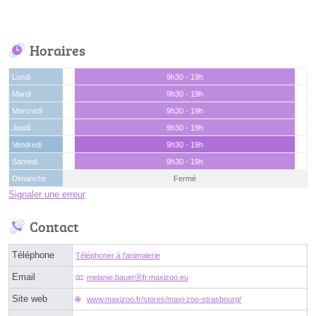
Horaires
Lundi
9h30 - 19h
Mardi
9h30 - 19h
Mercredi
9h30 - 19h
Jeudi
9h30 - 19h
Vendredi
9h30 - 19h
Samedi
9h30 - 19h
Dimanche
Fermé
Signaler une erreur
Contact
Téléphone
Téléphoner à l'animalerie
Email
melanie.bauerⓐfr.maxizoo.eu
Site web
www.maxizoo.fr/stores/maxi-zoo-strasbourg/