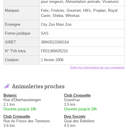
pour rongeurs, Alimentation animale, Vivariums
Marques
Felix, Friskies, Gourmet, Hill's, Proplan, Royal
Canin, Sheba, Whiskas
Enseigne
City Zoo Maxi Zoo
Forme juridique
SAS
SIRET
38943521500154
N° TVA Intra.
FR21389435215
Création
1 février 2006
Éditer les informations de mon animalerie
Animaleries proches
Botanic
Club Croquette
Rue d'Oberhausbergen
Grand'rue
2.1 km
3.5 km
Ouverte jusqu'à 19h
Ouverte jusqu'à 19h
Club Croquette
Dog Society
Rue du Fosse des Tanneurs
Quai des Bateliers
3.6 km
4.5 km