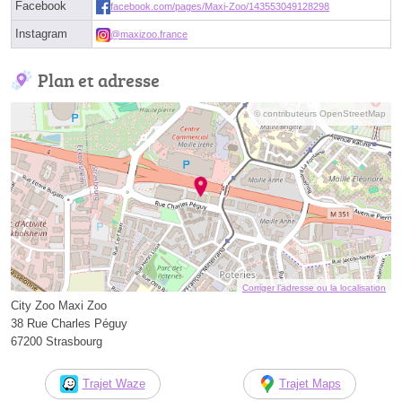
Facebook
facebook.com/pages/Maxi-Zoo/143553049128298
Instagram
@maxizoo.france
Plan et adresse
© contributeurs OpenStreetMap
Corriger l’adresse ou la localisation
City Zoo Maxi Zoo
38 Rue Charles Péguy
67200 Strasbourg
Trajet Waze
Trajet Maps