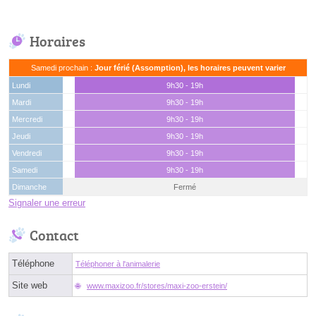
Horaires
Samedi prochain :
Jour férié (Assomption), les horaires peuvent varier
Lundi
9h30 - 19h
Mardi
9h30 - 19h
Mercredi
9h30 - 19h
Jeudi
9h30 - 19h
Vendredi
9h30 - 19h
Samedi
9h30 - 19h
Dimanche
Fermé
Signaler une erreur
Contact
Téléphone
Téléphoner à l'animalerie
Site web
www.maxizoo.fr/stores/maxi-zoo-erstein/