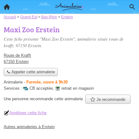
Accueil
>
Grand-Est
>
Bas-Rhin
>
Erstein
Maxi Zoo Erstein
Cette fiche présente "Maxi Zoo Erstein", animalerie située
route de
krafft
, 67150 Erstein.
Route de Krafft
67150 Erstein
📞 Appeler cette animalerie
Animalerie
-
Fermée, ouvre à 9h30
Services :
CB acceptée
,
retrait en magasin
Une personne
recommande
cette animalerie.
Je recommande
Améliorer cette fiche
Autres animaleries à Erstein