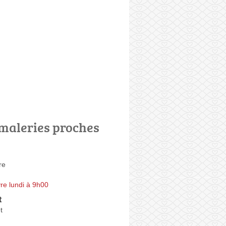
maleries proches
re
re lundi à 9h00
t
t