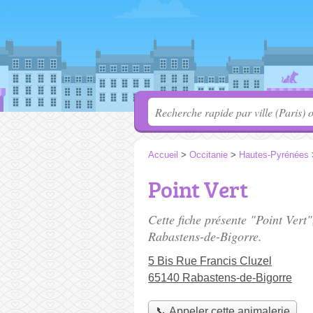
Accueil
>
Occitanie
>
Hautes-Pyrénées
Point Vert
Cette fiche présente "Point Vert
Rabastens-de-Bigorre.
5 Bis Rue Francis Cluzel
65140 Rabastens-de-Bigorre
📞 Appeler cette animalerie