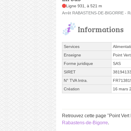
Ligne 931, à 521 m
Arrêt RABASTENS-DE-BIGORRE - Raba
Informations
Services
Alimentat
Enseigne
Point Vert
Forme juridique
SAS
SIRET
3819413
N° TVA Intra.
FR71381
Création
16 mars 
Retrouvez cette page "Point Vert 
Rabastens-de-Bigorre
.