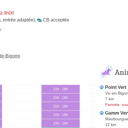
 à 9h00
, entrée adaptée)
,
CB acceptée
e
de-Bigorre
Ani
Point Vert
15h - 18h
Vic-en-Bigor
15h - 18h
7 km
Fermée, ouv
15h - 18h
Gamm Ver
15h - 18h
Maubourgue
15h - 18h
12 km