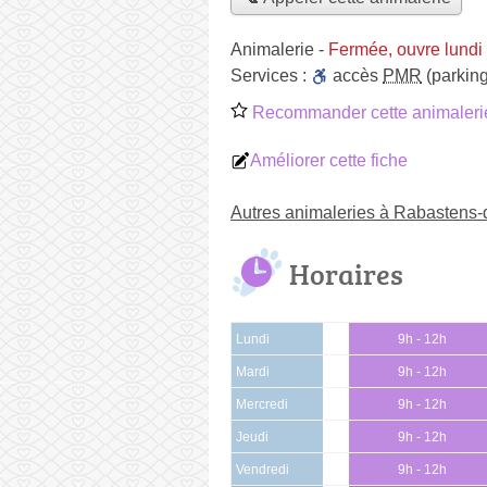
Animalerie
-
Fermée, ouvre lundi
Services :
accès
PMR
(parking
Recommander cette animaleri
Améliorer cette fiche
Autres animaleries à Rabastens-
Horaires
Lundi
9h - 12h
Mardi
9h - 12h
Mercredi
9h - 12h
Jeudi
9h - 12h
Vendredi
9h - 12h