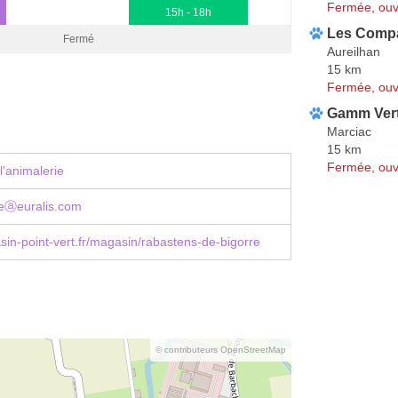
Fermée, ouv
15h - 18h
Les Compa
Fermé
Aureilhan
15 km
Fermée, ouv
Gamm Ver
Marciac
15 km
Fermée, ouv
l'animalerie
ireⓐeuralis.com
n-point-vert.fr/magasin/rabastens-de-bigorre
© contributeurs OpenStreetMap