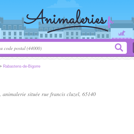
>
Rabastens-de-Bigorre
", animalerie située
rue francis cluzel
, 65140