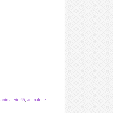
,
animalerie 65
,
animalerie