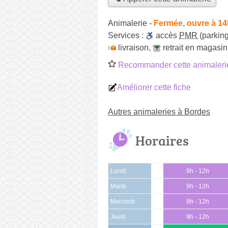
Animalerie
-
Fermée, ouvre à 14
Services :
accès
PMR
(parking
livraison
,
retrait en magasin
Recommander cette animaleri
Améliorer cette fiche
Autres animaleries à Bordes
Horaires
Lundi
9h - 12h
Mardi
9h - 12h
Mercredi
9h - 12h
Jeudi
9h - 12h