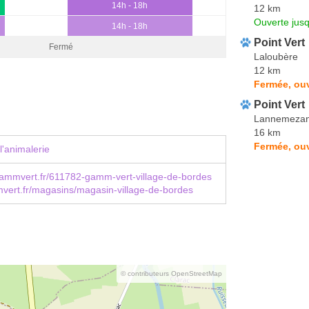
14h - 18h
12 km
Ouverte jus
14h - 18h
Point Vert
Fermé
Laloubère
12 km
Fermée, ouv
Point Vert
Lannemeza
16 km
Fermée, ouv
l'animalerie
ammvert.fr/611782-gamm-vert-village-de-bordes
ert.fr/magasins/magasin-village-de-bordes
© contributeurs OpenStreetMap