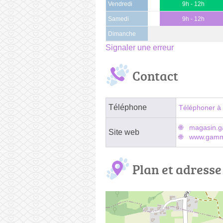
Vendredi
9h - 12h
Samedi
9h - 12h
Dimanche
Signaler une erreur
Contact
Téléphone
Téléphoner à 
magasin.g
Site web
www.gammv
Plan et adresse