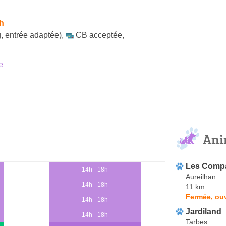
h
, entrée adaptée)
,
CB acceptée
,
e
Ani
Les Compa
14h - 18h
Aureilhan
14h - 18h
11 km
Fermée, ouv
14h - 18h
Jardiland
14h - 18h
Tarbes