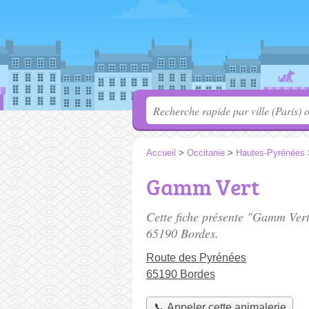
Accueil
>
Occitanie
>
Hautes-Pyrénées
Gamm Vert
Cette fiche présente "Gamm Vert
65190 Bordes.
Route des Pyrénées
65190 Bordes
📞 Appeler cette animalerie