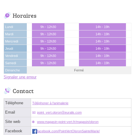
Horaires
Lundi
9h - 12h30
14h - 19h
Mardi
9h - 12h30
14h - 19h
Mercredi
9h - 12h30
14h - 19h
Jeudi
9h - 12h30
14h - 19h
Vendredi
9h - 12h30
14h - 19h
Samedi
9h - 12h30
14h - 19h
Dimanche
Fermé
Signaler une erreur
Contact
Téléphone
Téléphoner à l'animalerie
Email
point_vert.oloronⓐeuralis.com
Site web
www.magasin-point-vert.fr/magasin/oloron
Facebook
facebook.com/PointVertOloronSainteMarie/