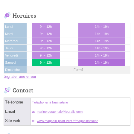
Horaires
Lundi
9h - 12h
14h - 19h
Mardi
9h - 12h
14h - 19h
Mercredi
9h - 12h
14h - 19h
Jeudi
9h - 12h
14h - 19h
Vendredi
9h - 12h
14h - 19h
Samedi
9h - 12h
14h - 19h
Dimanche
Fermé
Signaler une erreur
Contact
Téléphone
Téléphoner à l'animalerie
Email
marine.costemaleⓐeuralis.com
Site web
www.magasin-point-vert.fr/magasin/lescar