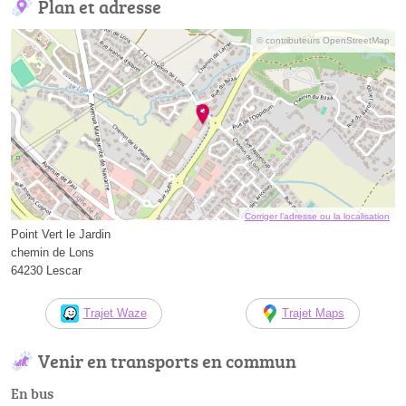
Plan et adresse
© contributeurs OpenStreetMap
Corriger l’adresse ou la localisation
Point Vert le Jardin
chemin de Lons
64230 Lescar
Trajet Waze
Trajet Maps
Venir en transports en commun
En bus