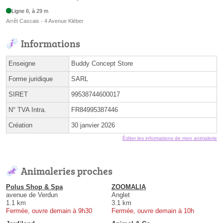
Ligne 6, à 29 m
Arrêt Cascais - 4 Avenue Kléber
Informations
Enseigne
Buddy Concept Store
Forme juridique
SARL
SIRET
99538744600017
N° TVA Intra.
FR84995387446
Création
30 janvier 2026
Éditer les informations de mon animalerie
Animaleries proches
Polus Shop & Spa
ZOOMALIA
avenue de Verdun
Anglet
1.1 km
3.1 km
Fermée, ouvre demain à 9h30
Fermée, ouvre demain à 10h