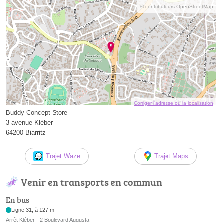
© contributeurs OpenStreetMap
Corriger l’adresse ou la localisation
Buddy Concept Store
3 avenue Kléber
64200 Biarritz
Trajet Waze
Trajet Maps
Venir en transports en commun
En bus
Ligne 31, à 127 m
Arrêt Kléber - 2 Boulevard Augusta