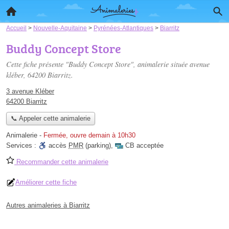
Accueil
>
Nouvelle-Aquitaine
>
Pyrénées-Atlantiques
>
Biarritz
Buddy Concept Store
Cette fiche présente "Buddy Concept Store", animalerie située
avenue
kléber
, 64200 Biarritz.
3 avenue Kléber
64200 Biarritz
📞 Appeler cette animalerie
Animalerie
-
Fermée, ouvre demain à 10h30
Services :
accès
PMR
(parking)
,
CB acceptée
Recommander cette animalerie
Améliorer cette fiche
Autres animaleries à Biarritz