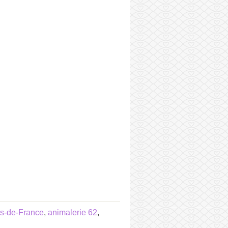
ts-de-France
,
animalerie 62
,