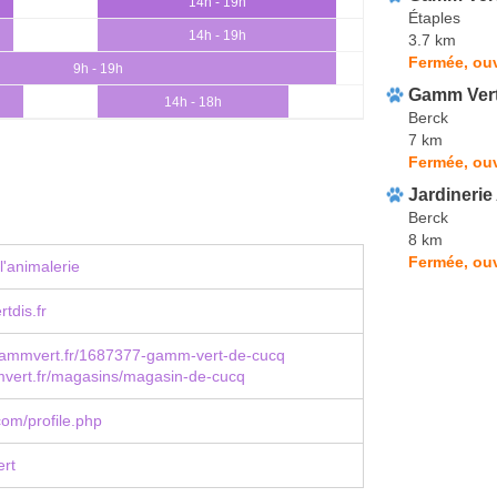
14h - 19h
Étaples
14h - 19h
3.7 km
Fermée, ouv
9h - 19h
Gamm Ver
14h - 18h
Berck
7 km
Fermée, ouv
Jardinerie
Berck
8 km
Fermée, ou
l'animalerie
tdis.fr
ammvert.fr/1687377-gamm-vert-de-cucq
ert.fr/magasins/magasin-de-cucq
om/profile.php
rt