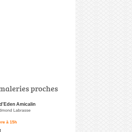
maleries proches
 d'Eden Amicalin
Edmond Labrasse
re à 15h
t