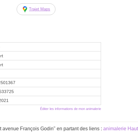
Trajet Maps
e
rt
rt
2501367
633725
 2021
Éditer les informations de mon animalerie
 avenue François Godin" en partant des liens :
animalerie Hau