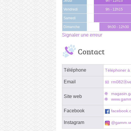
Jeudi
9h - 12h15
Vendredi
9h - 12h15
Samedi
Dimanche
9h30 - 12h30
Signaler une erreur
Contact
Téléphone
Téléphoner à 
Email
rm082ⓐver
magasin.g
Site web
www.gammv
Facebook
facebook.c
Instagram
@gamm.ve