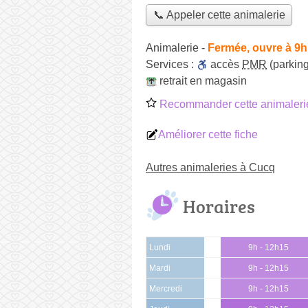
📞 Appeler cette animalerie
Animalerie
-
Fermée, ouvre à 9h
Services :
accès
PMR
(parking
retrait en magasin
Recommander cette animaleri
Améliorer cette fiche
Autres animaleries à Cucq
Horaires
Lundi
9h - 12h15
Mardi
9h - 12h15
Mercredi
9h - 12h15