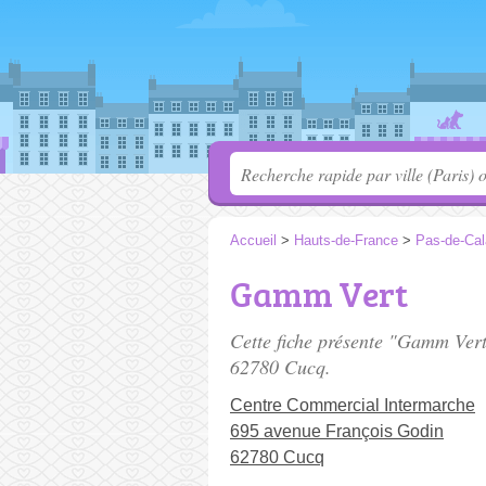
Accueil
>
Hauts-de-France
>
Pas-de-Cal
Gamm Vert
Cette fiche présente "Gamm Vert
62780 Cucq.
Centre Commercial Intermarche
695 avenue François Godin
62780 Cucq