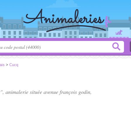
ais
>
Cucq
", animalerie située
avenue françois godin
,