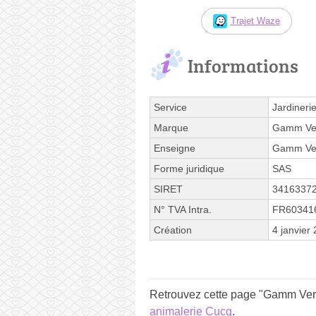
Trajet Waze
Informations
Service
Jardineri
Marque
Gamm Ve
Enseigne
Gamm Ve
Forme juridique
SAS
SIRET
3416337
N° TVA Intra.
FR60341
Création
4 janvier
Retrouvez cette page "Gamm Vert
animalerie Cucq
.