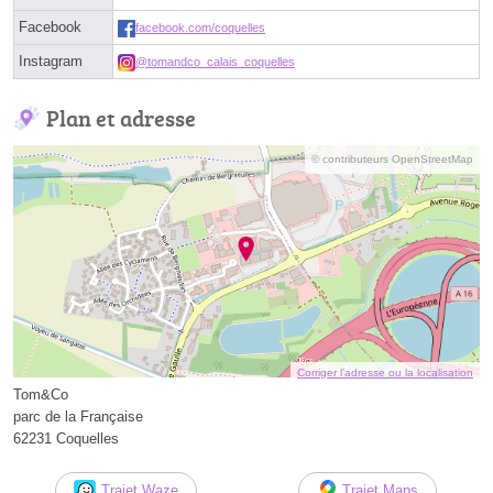
Facebook
facebook.com/coquelles
Instagram
@tomandco_calais_coquelles
Plan et adresse
© contributeurs OpenStreetMap
Corriger l’adresse ou la localisation
Tom&Co
parc de la Française
62231 Coquelles
Trajet Waze
Trajet Maps