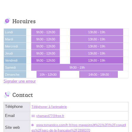
Horaires
Lundi
9h30 - 12h30
13h30 - 19h
Mardi
9h30 - 12h30
13h30 - 19h
Mercredi
9h30 - 12h30
13h30 - 19h
Jeudi
9h30 - 12h30
13h30 - 19h
Vendredi
9h30 - 12h30
13h30 - 19h
Samedi
9h30 - 19h
Dimanche
10h - 12h30
14h30 - 18h30
Signaler une erreur
Contact
Téléphone
Téléphoner à l'animalerie
Email
yhamard77ⓐfree.fr
www.tomandco.com/fr-fr/nos-magasins/#%21%2Fl%2Fcoquell
Site web
es%2Fparc-de-la-francaise%2F2898370