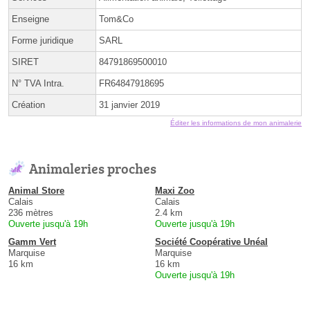
Enseigne
Tom&Co
Forme juridique
SARL
SIRET
84791869500010
N° TVA Intra.
FR64847918695
Création
31 janvier 2019
Éditer les informations de mon animalerie
Animaleries proches
Animal Store
Maxi Zoo
Calais
Calais
236 mètres
2.4 km
Ouverte jusqu'à 19h
Ouverte jusqu'à 19h
Gamm Vert
Société Coopérative Unéal
Marquise
Marquise
16 km
16 km
Ouverte jusqu'à 19h