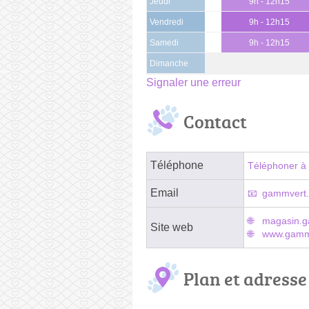
Jeudi
9h - 12h15
Vendredi
9h - 12h15
Samedi
9h - 12h15
Dimanche
Signaler une erreur
Contact
Téléphone
Téléphoner à 
Email
gammvert.a
magasin.g
Site web
www.gammv
Plan et adresse