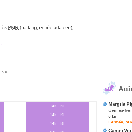
cès
PMR
(parking, entrée adaptée)
,
e
teau
Ani
Margris P
14h - 19h
Gennes-Ive
14h - 19h
6 km
Fermée, ou
14h - 19h
Gamm Ver