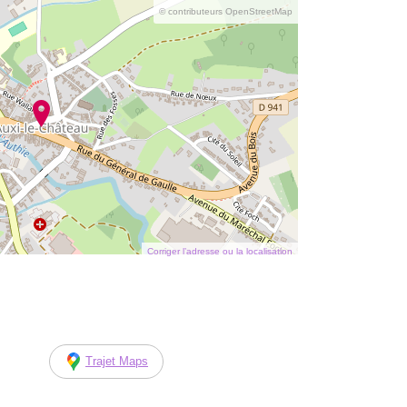
© contributeurs OpenStreetMap
Corriger l’adresse ou la localisation
Trajet Maps