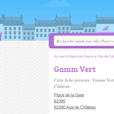
Accueil
>
Hauts-de-France
>
Pas-de-Cal
Gamm Vert
Cette fiche présente "Gamm Vert
Château.
Place de la Gare
62390
62390 Auxi-le-Château