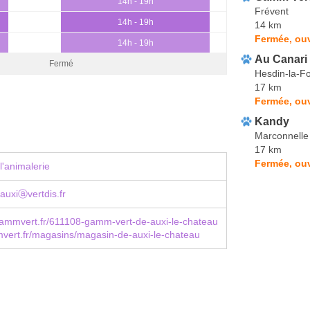
14h - 19h
Frévent
14h - 19h
14 km
Fermée, ou
14h - 19h
Au Canari
Fermé
Hesdin-la-Fo
17 km
Fermée, ou
Kandy
Marconnelle
17 km
Fermée, ou
l'animalerie
uxiⓐvertdis.fr
ammvert.fr/611108-gamm-vert-de-auxi-le-chateau
ert.fr/magasins/magasin-de-auxi-le-chateau