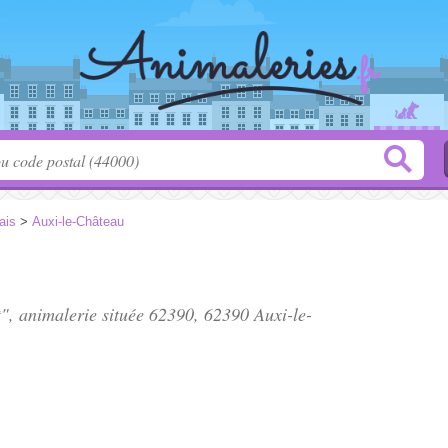
ais
>
Auxi-le-Château
", animalerie située
62390
, 62390 Auxi-le-