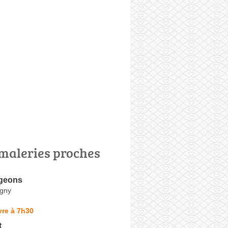
maleries proches
igeons
rgny
vre à 7h30
t