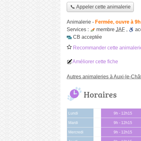
📞 Appeler cette animalerie
Animalerie
-
Fermée, ouvre à 9h
Services :
membre
JAF
,
ac
CB acceptée
Recommander cette animaleri
Améliorer cette fiche
Autres animaleries à Auxi-le-Châ
Horaires
Lundi
9h - 12h15
Mardi
9h - 12h15
Mercredi
9h - 12h15