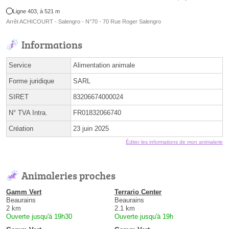
Ligne 403, à 521 m
Arrêt ACHICOURT - Salengro - N°70 - 70 Rue Roger Salengro
Informations
Service
Alimentation animale
Forme juridique
SARL
SIRET
83206674000024
N° TVA Intra.
FR01832066740
Création
23 juin 2025
Éditer les informations de mon animalerie
Animaleries proches
Gamm Vert
Terrario Center
Beaurains
Beaurains
2 km
2.1 km
Ouverte jusqu'à 19h30
Ouverte jusqu'à 19h