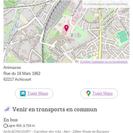
© contributeurs OpenStreetMap
Corriger l’adresse ou la localisation
Animazoo
Rue du 19 Mars 1962
62217 Achicourt
Trajet Waze
Trajet Maps
Venir en transports en commun
En bus
Ligne 404, à 734 m
Arrêt ACHICOURT - Carrefour des 4 As - Abri - 109ter Route de Bucquoy