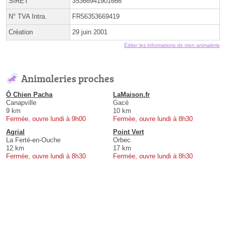
SIRET
35366941901666
N° TVA Intra.
FR56353669419
Création
29 juin 2001
Éditer les informations de mon animalerie
Animaleries proches
Ô Chien Pacha
LaMaison.fr
Canapville
Gacé
9 km
10 km
Fermée, ouvre lundi à 9h00
Fermée, ouvre lundi à 8h30
Agrial
Point Vert
La Ferté-en-Ouche
Orbec
12 km
17 km
Fermée, ouvre lundi à 8h30
Fermée, ouvre lundi à 8h30