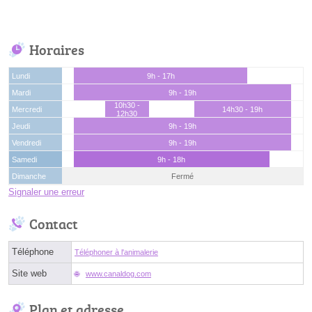
Horaires
Lundi
9h - 17h
Mardi
9h - 19h
10h30 -
Mercredi
14h30 - 19h
12h30
Jeudi
9h - 19h
Vendredi
9h - 19h
Samedi
9h - 18h
Dimanche
Fermé
Signaler une erreur
Contact
Téléphone
Téléphoner à l'animalerie
Site web
www.canaldog.com
Plan et adresse