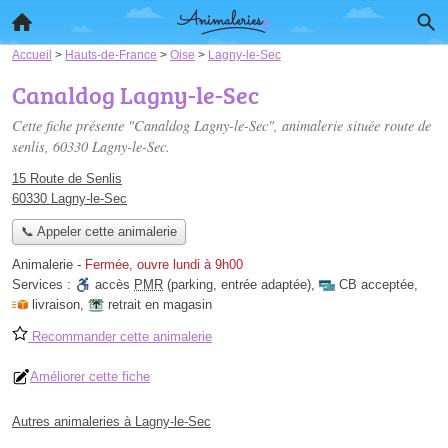
Accueil
>
Hauts-de-France
>
Oise
>
Lagny-le-Sec
Canaldog Lagny-le-Sec
Cette fiche présente "Canaldog Lagny-le-Sec", animalerie située
route de
senlis
, 60330 Lagny-le-Sec.
15 Route de Senlis
60330 Lagny-le-Sec
📞 Appeler cette animalerie
Animalerie
-
Fermée, ouvre lundi à 9h00
Services :
accès
PMR
(parking, entrée adaptée)
,
CB acceptée
,
livraison
,
retrait en magasin
Recommander cette animalerie
Améliorer cette fiche
Autres animaleries à Lagny-le-Sec