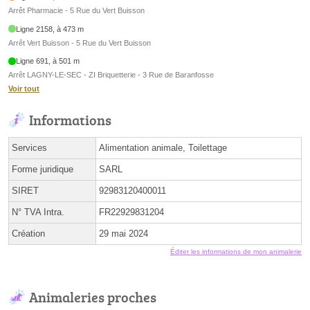
Arrêt Pharmacie - 5 Rue du Vert Buisson
Ligne 2158, à 473 m
Arrêt Vert Buisson - 5 Rue du Vert Buisson
Ligne 691, à 501 m
Arrêt LAGNY-LE-SEC - ZI Briquetterie - 3 Rue de Baranfosse
Voir tout
Informations
Services
Alimentation animale, Toilettage
Forme juridique
SARL
SIRET
92983120400011
N° TVA Intra.
FR22929831204
Création
29 mai 2024
Éditer les informations de mon animalerie
Animaleries proches