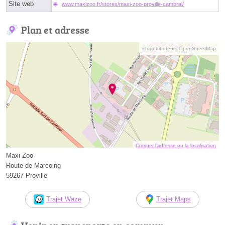
Site web
www.maxizoo.fr/stores/maxi-zoo-proville-cambrai/
Plan et adresse
© contributeurs OpenStreetMap
Corriger l’adresse ou la localisation
Maxi Zoo
Route de Marcoing
59267 Proville
Trajet Waze
Trajet Maps