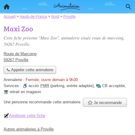
Accueil
>
Hauts-de-France
>
Nord
>
Proville
Maxi Zoo
Cette fiche présente "Maxi Zoo", animalerie située
route de marcoing
,
59267 Proville.
Route de Marcoing
59267 Proville
📞 Appeler cette animalerie
Animalerie
-
Fermée, ouvre demain à 9h30
Services :
accès
PMR
(parking, entrée adaptée)
,
CB acceptée
,
retrait en magasin
Une personne
recommande
cette animalerie.
Je recommande
Améliorer cette fiche
Autres animaleries à Proville