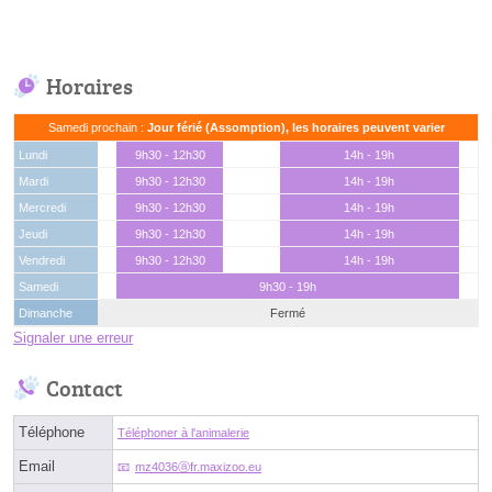
Horaires
Samedi prochain :
Jour férié (Assomption), les horaires peuvent varier
Lundi
9h30 - 12h30
14h - 19h
Mardi
9h30 - 12h30
14h - 19h
Mercredi
9h30 - 12h30
14h - 19h
Jeudi
9h30 - 12h30
14h - 19h
Vendredi
9h30 - 12h30
14h - 19h
Samedi
9h30 - 19h
Dimanche
Fermé
Signaler une erreur
Contact
Téléphone
Téléphoner à l'animalerie
Email
mz4036ⓐfr.maxizoo.eu