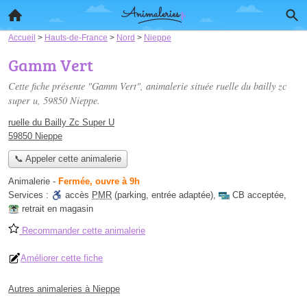
Accueil
>
Hauts-de-France
>
Nord
>
Nieppe
Gamm Vert
Cette fiche présente "Gamm Vert", animalerie située
ruelle du bailly zc
super u
, 59850 Nieppe.
ruelle du Bailly Zc Super U
59850 Nieppe
📞 Appeler cette animalerie
Animalerie
-
Fermée, ouvre à 9h
Services :
accès
PMR
(parking, entrée adaptée)
,
CB acceptée
,
retrait en magasin
Recommander cette animalerie
Améliorer cette fiche
Autres animaleries à Nieppe