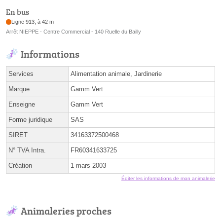
En bus
Ligne 913, à 42 m
Arrêt NIEPPE - Centre Commercial - 140 Ruelle du Bailly
Informations
Services
Alimentation animale, Jardinerie
Marque
Gamm Vert
Enseigne
Gamm Vert
Forme juridique
SAS
SIRET
34163372500468
N° TVA Intra.
FR60341633725
Création
1 mars 2003
Éditer les informations de mon animalerie
Animaleries proches