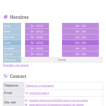
Horaires
Lundi
9h - 12h15
14h - 19h
Mardi
9h - 12h15
14h - 19h
Mercredi
9h - 12h15
14h - 19h
Jeudi
9h - 12h15
14h - 19h
Vendredi
9h - 12h15
14h - 19h
Samedi
9h - 12h15
14h - 19h
Dimanche
Fermé
Signaler une erreur
Contact
Téléphone
Téléphoner à l'animalerie
Email
rm052ⓐvertdis.fr
magasin.gammvert.fr/611163-gamm-vert-de-nieppe
Site web
www.gammvert.fr/magasins/magasin-de-nieppe