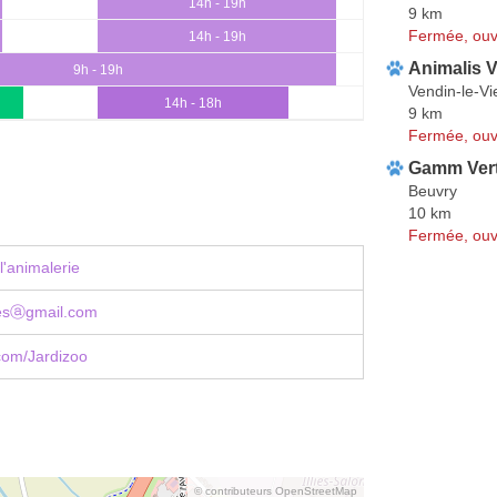
14h - 19h
9 km
Fermée, ouv
14h - 19h
Animalis V
9h - 19h
Vendin-le-Vie
14h - 18h
9 km
Fermée, ouv
Gamm Ver
Beuvry
10 km
Fermée, ouv
l'animalerie
liesⓐgmail.com
com/Jardizoo
© contributeurs OpenStreetMap