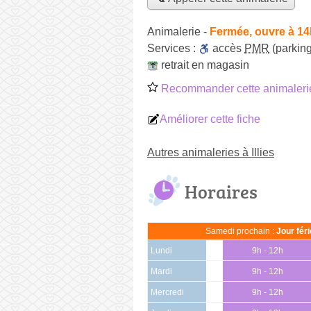
Animalerie
-
Fermée, ouvre à 14
Services :
accès
PMR
(parking
retrait en magasin
Recommander cette animaleri
Améliorer cette fiche
Autres animaleries à Illies
Horaires
Samedi prochain :
Jour fér
Lundi
9h - 12h
Mardi
9h - 12h
Mercredi
9h - 12h