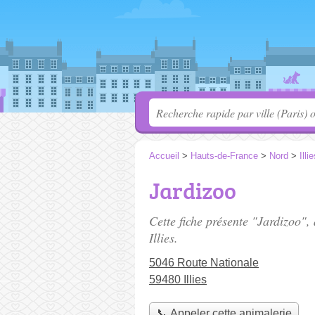
Accueil
>
Hauts-de-France
>
Nord
>
Illi
Jardizoo
Cette fiche présente "Jardizoo",
Illies.
5046 Route Nationale
59480 Illies
📞 Appeler cette animalerie