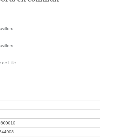
villers
villers
de Lille
e
0800016
344908