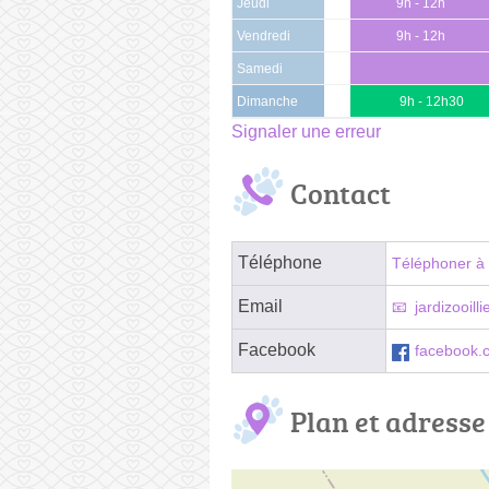
Jeudi
9h - 12h
Vendredi
9h - 12h
Samedi
Dimanche
9h - 12h30
Signaler une erreur
Contact
Téléphone
Téléphoner à 
Email
jardizooil
Facebook
facebook.
Plan et adresse