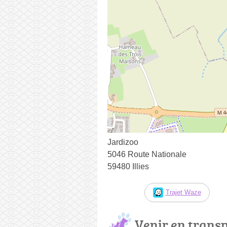
Jardizoo
5046 Route Nationale
59480 Illies
Trajet Waze
Venir en trans