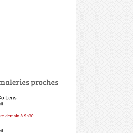
maleries proches
Co Lens
il
re demain à 9h30
il