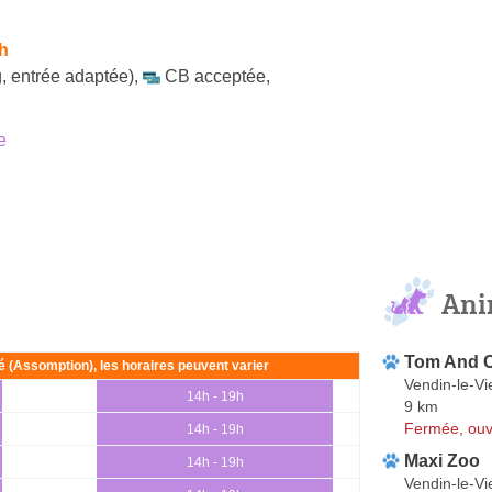
h
, entrée adaptée)
,
CB acceptée
,
e
Ani
Tom And 
ié (Assomption), les horaires peuvent varier
Vendin-le-Vie
14h - 19h
9 km
Fermée, ouv
14h - 19h
Maxi Zoo
14h - 19h
Vendin-le-Vie