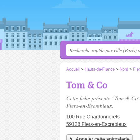
Accueil
>
Hauts-de-France
>
Nord
>
Fle
Tom & Co
Cette fiche présente "Tom & Co"
Flers-en-Escrebieux.
100 Rue Chardonnerets
59128 Flers-en-Escrebieux
📞 Appeler cette animalerie