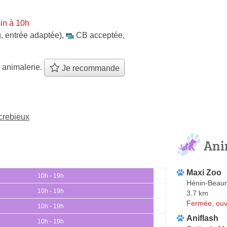
in à 10h
, entrée adaptée)
,
CB acceptée
,
 animalerie.
Je recommande
crebieux
Ani
Maxi Zoo
10h - 19h
Hénin-Beau
10h - 19h
3.7 km
Fermée, ouv
10h - 19h
Aniflash
10h - 19h