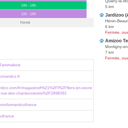
Quiéry-la-Mo
10h - 19h
5 km
10h - 19h
Jardizoo 
Hénin-Beau
Fermé
6 km
Fermée, ouv
Amizoo Te
Montigny-en
7 km
Fermée, ouv
l'animalerie
omandco.fr
dco.com/fr/magasins#%21%2Fl%2Fflers-en-escre
-rue-des-chardonnerets%2F2898391
com/tomandcofrance
ofrance