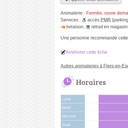
Animalerie
-
Fermée, ouvre dema
Services :
accès
PMR
(parking
livraison
,
retrait en magasin
Une personne
recommande
cette
Améliorer cette fiche
Autres animaleries à Flers-en-Es
Horaires
Lundi
Mardi
Mercredi
Jeudi