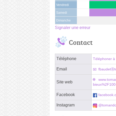
Vendredi
Samedi
Dimanche
Signaler une erreur
Contact
Téléphone
Téléphoner à 
Email
fbaudetⓐt
www.toman
Site web
bieux%2F100
Facebook
facebook.
Instagram
@tomandc