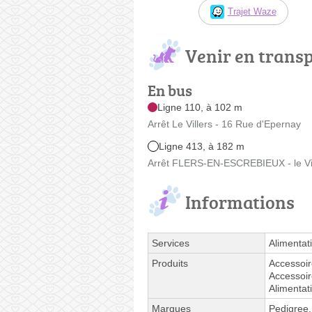
Trajet Waze
Venir en trans
En bus
Ligne 110, à 102 m
Arrêt Le Villers - 16 Rue d'Epernay
Ligne 413, à 182 m
Arrêt FLERS-EN-ESCREBIEUX - le Vill
Informations
Services
Alimentat
Produits
Accessoir
Accessoir
Alimentat
Marques
Pedigree