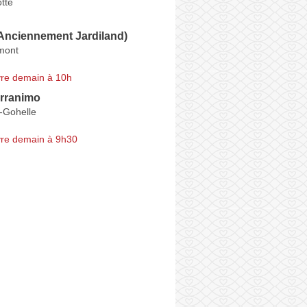
tte
(Anciennement Jardiland)
mont
re demain à 10h
rranimo
-Gohelle
re demain à 9h30