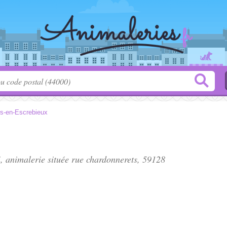
rs-en-Escrebieux
, animalerie située
rue chardonnerets
, 59128