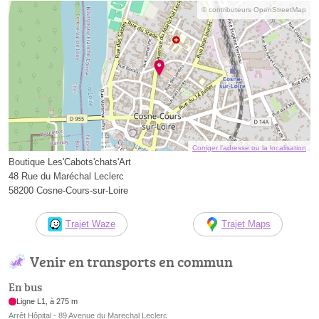
© contributeurs OpenStreetMap
Corriger l’adresse ou la localisation
Boutique Les'Cabots'chats'Art
48 Rue du Maréchal Leclerc
58200 Cosne-Cours-sur-Loire
Trajet Waze
Trajet Maps
Venir en transports en commun
En bus
Ligne L1, à 275 m
Arrêt Hôpital - 89 Avenue du Marechal Leclerc