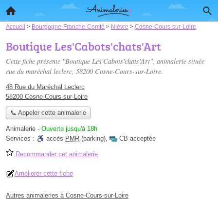
Accueil
>
Bourgogne-Franche-Comté
>
Nièvre
>
Cosne-Cours-sur-Loire
Boutique Les'Cabots'chats'Art
Cette fiche présente "Boutique Les'Cabots'chats'Art", animalerie située
rue du maréchal leclerc
, 58200 Cosne-Cours-sur-Loire.
48 Rue du Maréchal Leclerc
58200 Cosne-Cours-sur-Loire
📞 Appeler cette animalerie
Animalerie
-
Ouverte jusqu'à 18h
Services :
accès
PMR
(parking)
,
CB acceptée
Recommander cet animalerie
Améliorer cette fiche
Autres animaleries à Cosne-Cours-sur-Loire