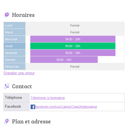
Horaires
Lundi
Fermé
Mardi
Fermé
Mercredi
8h30 - 18h
Jeudi
8h30 - 18h
Vendredi
8h30 - 18h
Samedi
8h30 - 16h
Dimanche
Fermé
Signaler une erreur
Contact
Téléphone
Téléphoner à l'animalerie
Facebook
facebook.com/LesCabotsChatsArtlaboutique
Plan et adresse