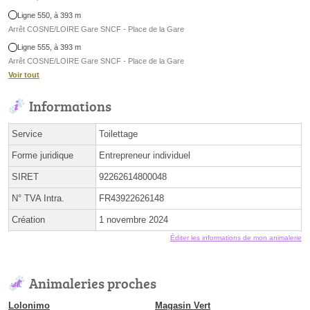
Ligne 550, à 393 m
Arrêt COSNE/LOIRE Gare SNCF - Place de la Gare
Ligne 555, à 393 m
Arrêt COSNE/LOIRE Gare SNCF - Place de la Gare
Voir tout
Informations
Service
Toilettage
Forme juridique
Entrepreneur individuel
SIRET
92262614800048
N° TVA Intra.
FR43922626148
Création
1 novembre 2024
Éditer les informations de mon animalerie
Animaleries proches
Lolonimo
Magasin Vert