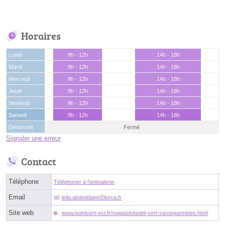
Horaires
Lundi
9h - 12h
14h - 18h
Mardi
9h - 12h
14h - 18h
Mercredi
9h - 12h
14h - 18h
Jeudi
9h - 12h
14h - 18h
Vendredi
9h - 12h
14h - 18h
Samedi
9h - 12h
14h - 18h
Dimanche
Fermé
Signaler une erreur
Contact
Téléphone
Téléphoner à l'animalerie
Email
leila.abdeddaimⓐlorca.fr
Site web
www.pointvert-est.fr/magasin/point-vert-sarreguemines.html