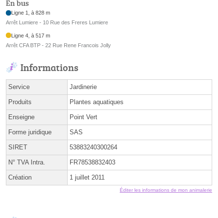
En bus
Ligne 1, à 828 m
Arrêt Lumiere - 10 Rue des Freres Lumiere
Ligne 4, à 517 m
Arrêt CFA BTP - 22 Rue Rene Francois Jolly
Informations
Service
Jardinerie
Produits
Plantes aquatiques
Enseigne
Point Vert
Forme juridique
SAS
SIRET
53883240300264
N° TVA Intra.
FR78538832403
Création
1 juillet 2011
Éditer les informations de mon animalerie