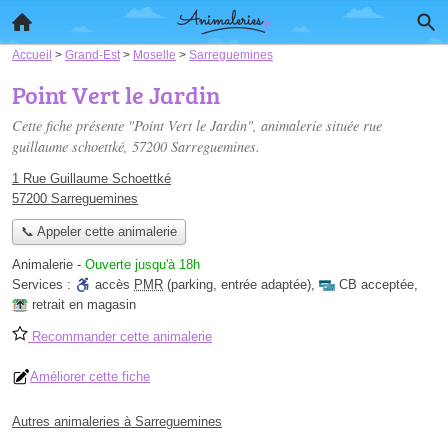
Accueil
>
Grand-Est
>
Moselle
>
Sarreguemines
Point Vert le Jardin
Cette fiche présente "Point Vert le Jardin", animalerie située
rue
guillaume schoettké
, 57200 Sarreguemines.
1 Rue Guillaume Schoettké
57200 Sarreguemines
📞 Appeler cette animalerie
Animalerie
-
Ouverte jusqu'à 18h
Services :
accès
PMR
(parking, entrée adaptée)
,
CB acceptée
,
retrait en magasin
Recommander cette animalerie
Améliorer cette fiche
Autres animaleries à Sarreguemines