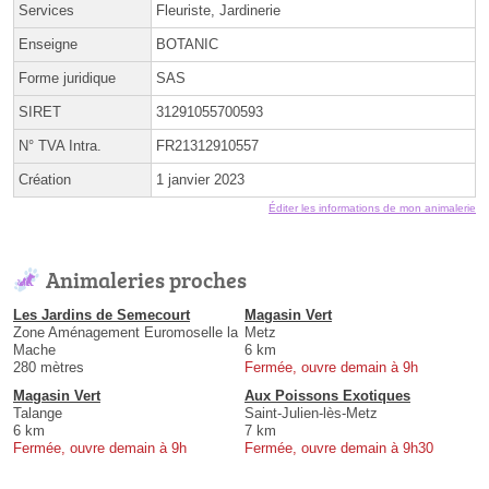
Services
Fleuriste, Jardinerie
Enseigne
BOTANIC
Forme juridique
SAS
SIRET
31291055700593
N° TVA Intra.
FR21312910557
Création
1 janvier 2023
Éditer les informations de mon animalerie
Animaleries proches
Les Jardins de Semecourt
Magasin Vert
Zone Aménagement Euromoselle la
Metz
Mache
6 km
280 mètres
Fermée, ouvre demain à 9h
Magasin Vert
Aux Poissons Exotiques
Talange
Saint-Julien-lès-Metz
6 km
7 km
Fermée, ouvre demain à 9h
Fermée, ouvre demain à 9h30