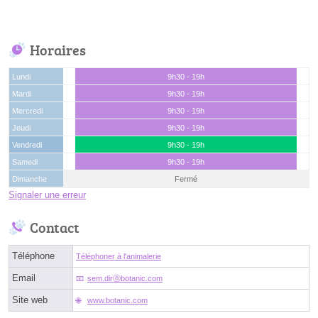
Horaires
Lundi
9h30 - 19h
Mardi
9h30 - 19h
Mercredi
9h30 - 19h
Jeudi
9h30 - 19h
Vendredi
9h30 - 19h
Samedi
9h30 - 19h
Dimanche
Fermé
Signaler une erreur
Contact
Téléphone
Téléphoner à l'animalerie
Email
sem.dirⓐbotanic.com
Site web
www.botanic.com