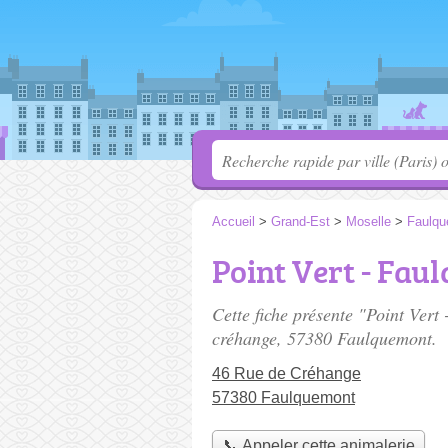
Accueil
>
Grand-Est
>
Moselle
>
Faulqu
Point Vert - Fau
Cette fiche présente "Point Vert
créhange
, 57380 Faulquemont.
46 Rue de Créhange
57380 Faulquemont
📞 Appeler cette animalerie