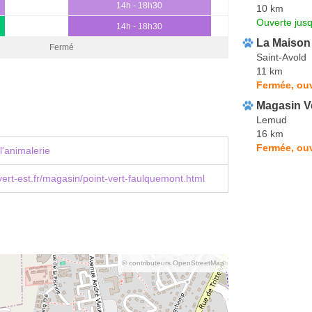
14h - 18h30
10 km
Ouverte jus
14h - 18h30
La Maison 
Fermé
Saint-Avold
11 km
Fermée, ouv
Magasin V
Lemud
16 km
Fermée, ouv
l'animalerie
ert-est.fr/magasin/point-vert-faulquemont.html
© contributeurs OpenStreetMap