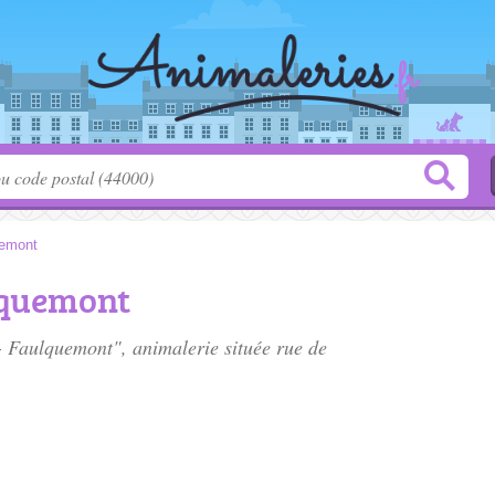
emont
lquemont
 - Faulquemont", animalerie située
rue de