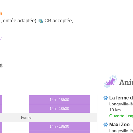
h
, entrée adaptée)
,
CB acceptée
,
e
nt
Ani
La ferme d
14h - 18h30
Longeville-l
14h - 18h30
10 km
Ouverte jus
Fermé
Maxi Zoo
14h - 18h30
Longeville-l