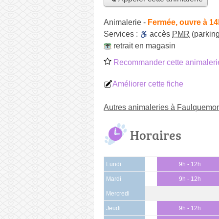
Animalerie
-
Fermée, ouvre à 14
Services :
accès
PMR
(parking
retrait en magasin
Recommander cette animaleri
Améliorer cette fiche
Autres animaleries à Faulquemo
Horaires
Lundi
9h - 12h
Mardi
9h - 12h
Mercredi
Jeudi
9h - 12h