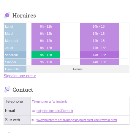
Horaires
Lundi
9h - 12h
14h - 18h
Mardi
9h - 12h
14h - 18h
Mercredi
9h - 12h
14h - 18h
Jeudi
9h - 12h
14h - 18h
Vendredi
9h - 12h
14h - 18h
Samedi
9h - 12h
14h - 18h
Dimanche
Fermé
Signaler une erreur
Contact
Téléphone
Téléphoner à l'animalerie
Email
delphine.boscoriⓐlorca.fr
Site web
www.pointvert-est.fr/magasin/point-vert-creutzwald.html