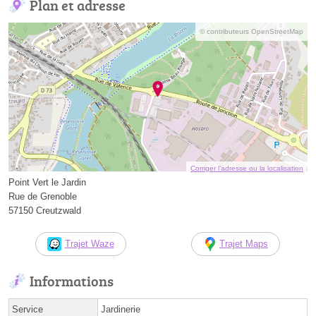
Plan et adresse
© contributeurs OpenStreetMap
Corriger l’adresse ou la localisation
Point Vert le Jardin
Rue de Grenoble
57150 Creutzwald
Trajet Waze
Trajet Maps
Informations
Service
Jardinerie