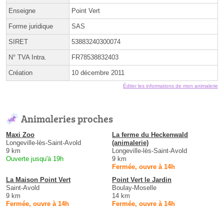
Enseigne
Point Vert
Forme juridique
SAS
SIRET
53883240300074
N° TVA Intra.
FR78538832403
Création
10 décembre 2011
Éditer les informations de mon animalerie
Animaleries proches
Maxi Zoo
La ferme du Heckenwald
Longeville-lès-Saint-Avold
(animalerie)
9 km
Longeville-lès-Saint-Avold
Ouverte jusqu'à 19h
9 km
Fermée, ouvre à 14h
La Maison Point Vert
Point Vert le Jardin
Saint-Avold
Boulay-Moselle
9 km
14 km
Fermée, ouvre à 14h
Fermée, ouvre à 14h