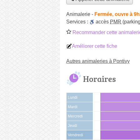
Animalerie
-
Fermée, ouvre à 9
Services :
accès
PMR
(parking
Recommander cette animaleri
Améliorer cette fiche
Autres animaleries à Pontivy
Horaires
Lundi
Mardi
Mercredi
Jeudi
Vendredi