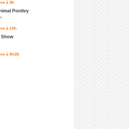
re à 9h
nimal Pontivy
u
re à 10h
g Show
vre à 9h30