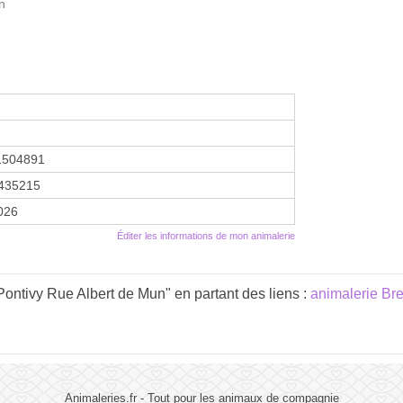
n
1504891
435215
2026
Éditer les informations de mon animalerie
ontivy Rue Albert de Mun" en partant des liens :
animalerie Br
Animaleries.fr - Tout pour les animaux de compagnie