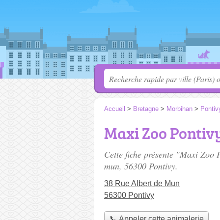
Accueil
>
Bretagne
>
Morbihan
>
Pontiv
Maxi Zoo Pontiv
Cette fiche présente "Maxi Zoo 
mun
, 56300 Pontivy.
38 Rue Albert de Mun
56300 Pontivy
📞 Appeler cette animalerie