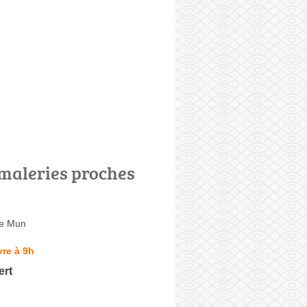
maleries proches
de Mun
re à 9h
ert