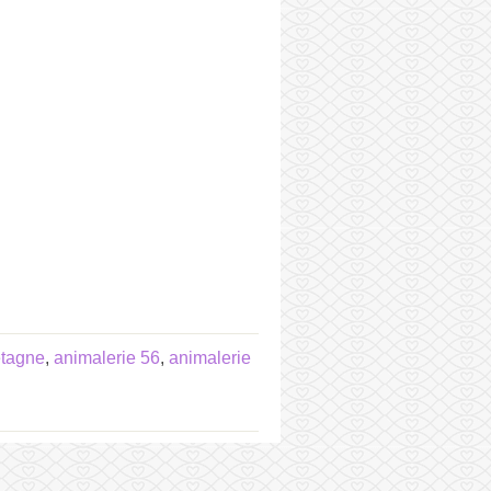
etagne
,
animalerie 56
,
animalerie