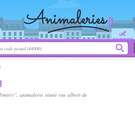
y
y
Pontivy", animalerie située
rue albert de