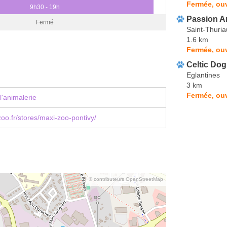
Fermée, ouv
9h30 - 19h
Passion A
Fermé
Saint-Thuria
1.6 km
Fermée, ouv
Celtic Do
Eglantines
3 km
Fermée, ou
l'animalerie
o.fr/stores/maxi-zoo-pontivy/
© contributeurs OpenStreetMap