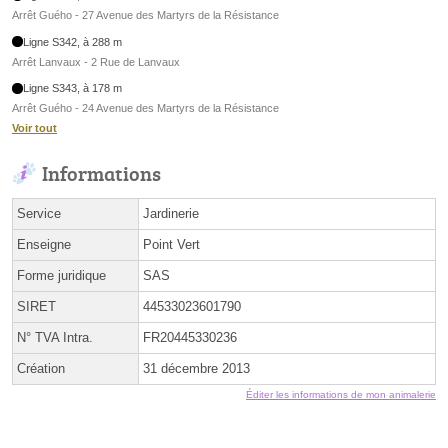
Arrêt Guého - 27 Avenue des Martyrs de la Résistance
Ligne S342, à 288 m
Arrêt Lanvaux - 2 Rue de Lanvaux
Ligne S343, à 178 m
Arrêt Guého - 24 Avenue des Martyrs de la Résistance
Voir tout
Informations
Service
Jardinerie
Enseigne
Point Vert
Forme juridique
SAS
SIRET
44533023601790
N° TVA Intra.
FR20445330236
Création
31 décembre 2013
Éditer les informations de mon animalerie