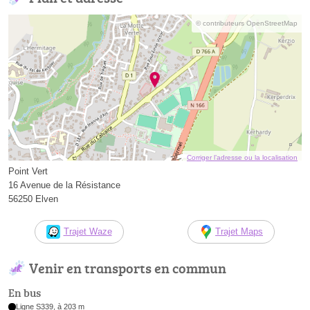
© contributeurs OpenStreetMap
Corriger l’adresse ou la localisation
Point Vert
16 Avenue de la Résistance
56250 Elven
Trajet Waze
Trajet Maps
Venir en transports en commun
En bus
Ligne S339, à 203 m