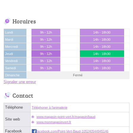
Horaires
Lundi
9h - 12h
14h - 18h30
Mardi
9h - 12h
14h - 18h30
Mercredi
9h - 12h
14h - 18h30
Jeudi
9h - 12h
14h - 18h30
Vendredi
9h - 12h
14h - 18h30
Samedi
9h - 12h
14h - 18h30
Dimanche
Fermé
Signaler une erreur
Contact
Téléphone
Téléphoner à l'animalerie
www.magasin-point-vert.fr/magasin/baud
Site web
www.monmagasinvert.fr
Facebook
facebook.com/Point-Vert-Baud-105240544945146