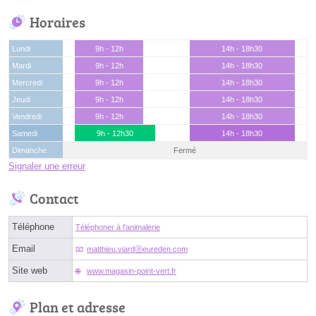
Horaires
Lundi
9h - 12h
14h - 18h30
Mardi
9h - 12h
14h - 18h30
Mercredi
9h - 12h
14h - 18h30
Jeudi
9h - 12h
14h - 18h30
Vendredi
9h - 12h
14h - 18h30
Samedi
9h - 12h30
14h - 18h30
Dimanche
Fermé
Signaler une erreur
Contact
Téléphone
Téléphoner à l'animalerie
Email
matthieu.viardⓐeureden.com
Site web
www.magasin-point-vert.fr
Plan et adresse