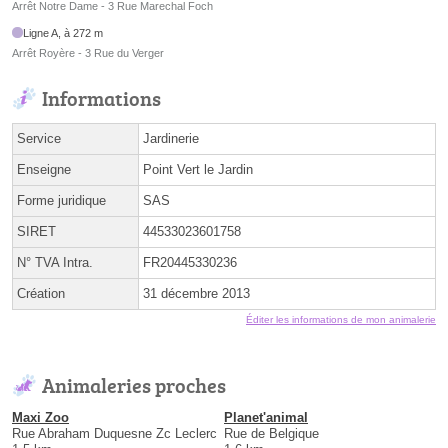
Arrêt Notre Dame - 3 Rue Marechal Foch
Ligne A, à 272 m
Arrêt Royère - 3 Rue du Verger
Informations
Service
Jardinerie
Enseigne
Point Vert le Jardin
Forme juridique
SAS
SIRET
44533023601758
N° TVA Intra.
FR20445330236
Création
31 décembre 2013
Éditer les informations de mon animalerie
Animaleries proches
Maxi Zoo
Planet'animal
Rue Abraham Duquesne Zc Leclerc
Rue de Belgique