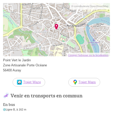
© contributeurs OpenStreetMap
Corriger l’adresse ou la localisation
Point Vert le Jardin
Zone Artisanale Porte Océane
56400 Auray
Trajet Waze
Trajet Maps
Venir en transports en commun
En bus
Ligne B, à 162 m